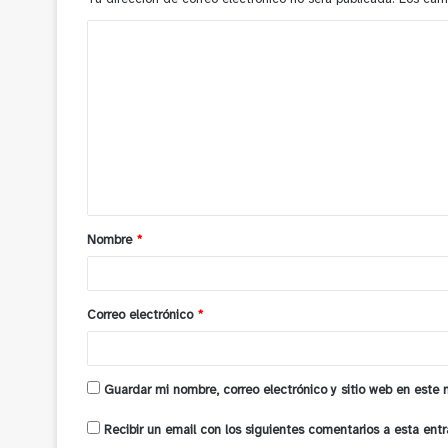
C
o
m
e
n
t
a
Nombre
*
r
i
o
Correo electrónico
*
*
Guardar mi nombre, correo electrónico y sitio web en este
Recibir un email con los siguientes comentarios a esta entr