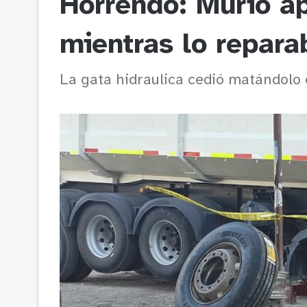
Horrendo: Murió a
mientras lo repara
La gata hidraulica cedió matándolo e