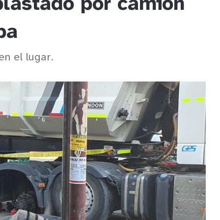
plastado por camión
ba
n el lugar.