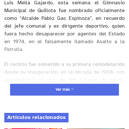
Luis Mella Gajardo, esta semana el Gimnasio
Municipal de Quillota fue nombrado oficialmente
como “Alcalde Pablo Gac Espinoza”, en recuerdo
del jefe comunal y ex dirigente deportivo, quien
fuera hecho desaparecer por agentes del Estado
en 1974, en el falsamente llamado Asalto a la
Patrulla.
El recinto fue sometido a su primera remodelación
desde su inauguración, en la década de 1960, con
una inversión de más de 100 millones de pesos,
provenientes de fondos gubernamentales y
Ver más
también municipales. Esto permitió reemplazar el
piso por una moderna carpeta, construir baños y
accesos para personas en situación de
Artículos relacionados
discapacidad, mejorar los baños ya existentes,
habilitar oficinas, reparar algunos problemas