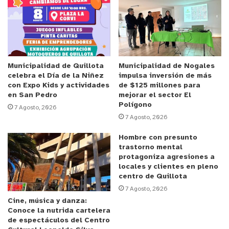
estructurales en el techo y la gradería, pintar e
instalar señalética.
Anuncio Patrocinado
Finalizados los trabajos -y en una ceremonia breve
Municipalidad de Quillota
Municipalidad de Nogales
celebra el Día de la Niñez
impulsa inversión de más
y de aforo acotado- la Municipalidad invitó a la
con Expo Kids y actividades
de $125 millones para
familia del ex alcalde Pablo Gac, para oficializar el
en San Pedro
mejorar el sector El
Polígono
nombramiento del recinto. Asistieron su viuda
7 Agosto, 2026
7 Agosto, 2026
Rosa Becerra, dos de sus tres hijos -Juan Carlos y
Pedro Pablo Gac Becerra- y su nieto Gabriel Gac,
Hombre con presunto
trastorno mental
además de Javier Hernández, funcionario de la
protagoniza agresiones a
Dirección de Deportes Municipal y amigo personal
locales y clientes en pleno
del desaparecido ex jefe comunal.
centro de Quillota
7 Agosto, 2026
Cine, música y danza:
Al acto asistieron, además, el alcalde Luis Mella y
Conoce la nutrida cartelera
el alcalde electo Óscar Calderón, la concejala
de espectáculos del Centro