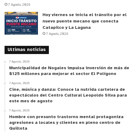
7 Agosto, 2026
Llidó’ y con otras que me habían planteado este
Hoy viernes se inicia el tránsito por el
tema. Lo encontraba de absoluta justicia y lo que
nuevo puente mecano que conecta
nos faltaba era ponernos de acuerdo de qué lugar,
Catapilco y La Laguna
para que existiera acuerdo en el Concejo también.
7 Agosto, 2026
Habíamos hablado de la Plaza de Los Ceibos, de
alguna otra plaza, habíamos pensado en el
Ultimas noticias
polideportivo futuro y cuando vine a ver lo hermoso
7 Agosto, 2026
que estaba quedando el Gimnasio Municipal, me
Municipalidad de Nogales impulsa inversión de más de
pareció que siendo el equipamiento deportivo del
$125 millones para mejorar el sector El Polígono
básquetbol y del vóleibol más importante de la
7 Agosto, 2026
ciudad, era un lugar ideal para que llevara el
Cine, música y danza: Conoce la nutrida cartelera de
espectáculos del Centro Cultural Leopoldo Silva para
nombre de Pablo Gac”.
este mes de agosto
7 Agosto, 2026
El jefe comunal quillotano señaló que este acto,
Hombre con presunto trastorno mental protagoniza
acordado con el Concejo Municipal y la Dirección
agresiones a locales y clientes en pleno centro de
Quillota
de Deportes, hace -en parte- justicia con el ex