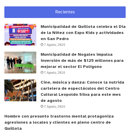
padre, agregó que “yo lo conocí tan poquito, pero
Recientes
me siento orgulloso de ser quillotano, de ser de
una ciudad que ha entregado un acto de amor y de
Municipalidad de Quillota celebra el Día
justicia. Yo creo que las divisiones políticas, esas
de la Niñez con Expo Kids y actividades
cosas, ya no tienen sentido en el mundo actual. Lo
en San Pedro
que tenemos que luchar es por un Quillota unido y
7 Agosto, 2026
próspero, eso es todo, lo más importante. Así que
Municipalidad de Nogales impulsa
muchas gracias, honestamente”.
inversión de más de $125 millones para
mejorar el sector El Polígono
7 Agosto, 2026
Acto de reparación y justicia
Cine, música y danza: Conoce la nutrida
cartelera de espectáculos del Centro
Por su parte, el alcalde Luis Mella Gajardo valoró el
Cultural Leopoldo Silva para este mes
haber podido cumplir con este esperado homenaje
de agosto
a Pablo Gac Espinoza, señalando que “mi corazón
7 Agosto, 2026
está mucho más en paz, porque esta era una
Hombre con presunto trastorno mental protagoniza
deuda de esas que te marcan. Hace muchos años
agresiones a locales y clientes en pleno centro de
Quillota
lo veníamos hablando con la Agrupación ‘Antonio