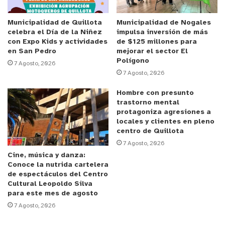
Reproductor
Municipalidad de Quillota
Municipalidad de Nogales
celebra el Día de la Niñez
impulsa inversión de más
de
con Expo Kids y actividades
de $125 millones para
Video
en San Pedro
mejorar el sector El
Polígono
7 Agosto, 2026
7 Agosto, 2026
Hombre con presunto
trastorno mental
protagoniza agresiones a
locales y clientes en pleno
00:00
00:23
centro de Quillota
y tú, ¿qué opinas?
7 Agosto, 2026
Cine, música y danza:
Conoce la nutrida cartelera
de espectáculos del Centro
Cultural Leopoldo Silva
para este mes de agosto
7 Agosto, 2026