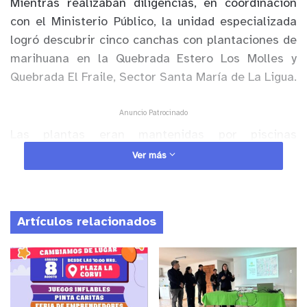
Mientras realizaban diligencias, en coordinación
con el Ministerio Público, la unidad especializada
logró descubrir cinco canchas con plantaciones de
marihuana en la Quebrada Estero Los Molles y
Quebrada El Fraile, Sector Santa María de La Ligua.
Anuncio Patrocinado
Las plantas eran mantenidas por piscinas
artesanales a través de sistema de riego por
Ver más
mangueras, asimismo, se efectuó recorrido por el
entorno de la referida plantación donde se detectó
un campamento con víveres y carpas, sujetos que
Artículos relacionados
al percatarse de la presencia policial huyeron del
lugar por la vegetación existente, procediendo a la
incautación de:
14.692 plantas del género cannabis en proceso de
crecimiento y 864g de Marihuana Elaborada.