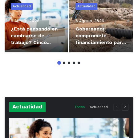
Actualidad
Actualidad
6 Agosto, 2026
6 Agosto, 2026
¿Está pensando en
Gobernador
cambiarse de
compromete
trabajo? Cinco
financiamiento para
claves para decidir
avanzar en la
en medio del alto
construcción del
desempleo
Puente Colón de
Limache
Actualidad
Todos
Actualidad