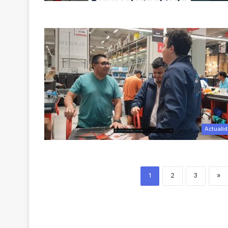
Actuali
1
2
3
»