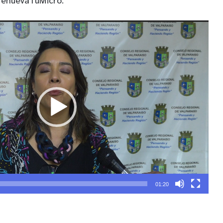
renuevaTuMicro.
01:20