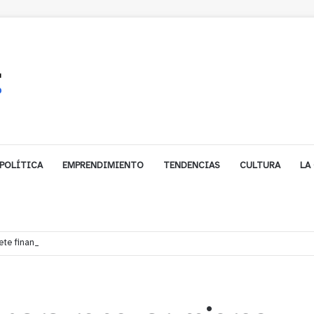
POLÍTICA
EMPRENDIMIENTO
TENDENCIAS
CULTURA
LA
e financiamiento para avanzar en la construcción del Puente Colón de Lim