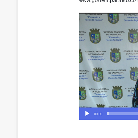
www.gorevalparaiso.cl/
Reproductor
de
Video
00:00