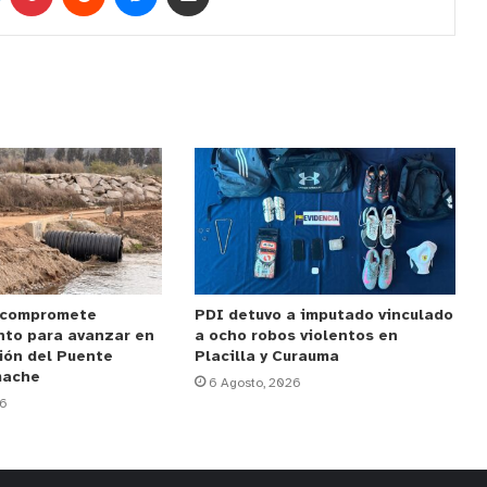
 compromete
PDI detuvo a imputado vinculado
nto para avanzar en
a ocho robos violentos en
ión del Puente
Placilla y Curauma
mache
6 Agosto, 2026
26