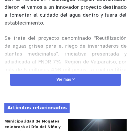
dieron el vamos a un innovador proyecto destinado
a fomentar el cuidado del agua dentro y fuera del
establecimiento.
Se trata del proyecto denominado “Reutilización
de aguas grises para el riego de invernaderos de
plantas medicinales”, iniciativa presentada y
adjudicada al FNDR 7%
Región de Valparaíso, por
más de 5 millones 400 mil pesos, la cual reutiliza
las aguas provenientes de los lavamanos y
Ver más
bebederos, que diariamente son utilizados por los
alumnos y alumnas, para, una vez filtrada,
destinarlas al riego de las áreas verdes y a un
Artículos relacionados
invernadero de hierbas medicinales, tal como lo
explica la coordinadora medioambiental de la
Municipalidad de Nogales
Escuela de Puyancón, Yarella Hurtado Gaete.
celebrará el Día del Niño y