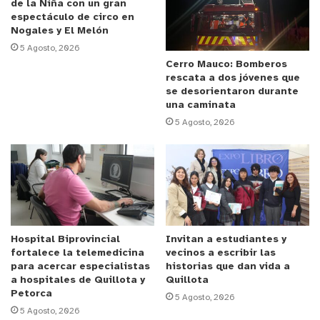
de la Niña con un gran
espectáculo de circo en
Anuncio Patrocinado
Nogales y El Melón
Cabe señalar que esta iniciativa de la Escuela
5 Agosto, 2026
Puyancón, que cuenta con el apoyo de la Fundación
Cerro Mauco: Bomberos
rescata a dos jóvenes que
Aconcagua Región Sustentable y el
se desorientaron durante
acompañamiento del Departamento de Medio
una caminata
Ambiente de la Municipalidad de Ligua, es el único
5 Agosto, 2026
proyecto de la región de Valparaíso, que deja una
obra civil instalada y en funcionamiento.
La ceremonia de inicio del proyecto, contó con la
presencia de directivos educacionales y de
apoderados del establecimiento, profesores,
Hospital Biprovincial
Invitan a estudiantes y
fortalece la telemedicina
vecinos a escribir las
asistentes de aula y alumnos, además de
para acercar especialistas
historias que dan vida a
representantes municipales de los departamentos
a hospitales de Quillota y
Quillota
Petorca
de Educación, Medio Ambiente y de Gabinete de
5 Agosto, 2026
5 Agosto, 2026
Alcaldía (este último en representación del alcalde