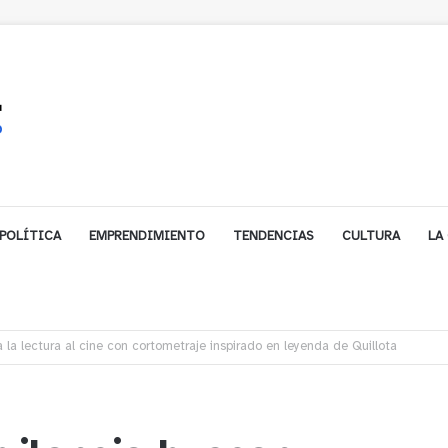
POLÍTICA
EMPRENDIMIENTO
TENDENCIAS
CULTURA
LA
biarse de trabajo? Cinco claves para decidir en medio del alto desempleo