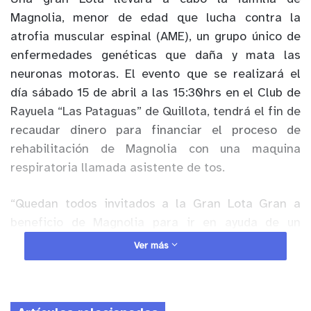
Magnolia, menor de edad que lucha contra la
atrofia muscular espinal (AME), un grupo único de
enfermedades genéticas que daña y mata las
neuronas motoras. El evento que se realizará el
día sábado 15 de abril a las 15:30hrs en el Club de
Rayuela “Las Pataguas” de Quillota, tendrá el fin de
recaudar dinero para financiar el proceso de
rehabilitación de Magnolia con una maquina
respiratoria llamada asistente de tos.
“Quedan todos invitados a la Gran Lota Gran a
beneficio de Magnolia para ir en ayuda de un
asistente de tos que le puede cambiar la vida en el
Ver más
proceso de su rehabilitación. Habrá premios
espectaculares, muchas cosas para comer y un
muy buen ambiente”, comentó Rodrigo Zúñiga,