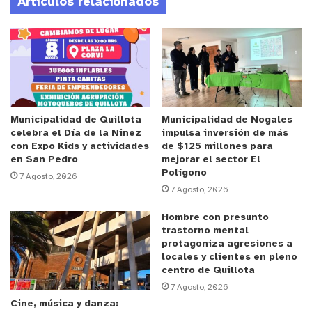
Artículos relacionados
padre de la menor
Anuncio Patrocinado
La familia necesita la máquina con suma urgencia
para la rehabilitación de la menor, la cual tiene un
valor de mercado de $6.000.000 de pesos. Es por
esto que la “Gran Lota” esta apta para todo
Municipalidad de Quillota
Municipalidad de Nogales
celebra el Día de la Niñez
impulsa inversión de más
público que quiera aportar con un granito de
con Expo Kids y actividades
de $125 millones para
arena.
en San Pedro
mejorar el sector El
Polígono
7 Agosto, 2026
7 Agosto, 2026
Además, Zúñiga, afirmó que “si habrá cosas para
comer, como mote con huesillos, consomé y otros.
Hombre con presunto
También, contarán con la cancha de futbol del club
trastorno mental
protagoniza agresiones a
para que los asistentes estacionen sus vehículos y
locales y clientes en pleno
que los niños jueguen en él”.
centro de Quillota
7 Agosto, 2026
Cine, música y danza:
En caso de que no puedas asistir y quieras aportar