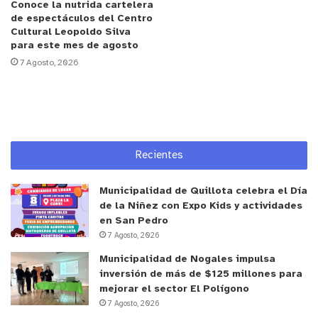
Conoce la nutrida cartelera
a la causa, puedes contactarte con Rodrigo al +56
de espectáculos del Centro
9 6309 0056. Por otra parte, la familia difundirá
Cultural Leopoldo Silva
para este mes de agosto
una rifa en las próximas semanas a beneficio para
7 Agosto, 2026
sumar ingresos para la máquina.
Recientes
Municipalidad de Quillota celebra el Día
de la Niñez con Expo Kids y actividades
en San Pedro
7 Agosto, 2026
Municipalidad de Nogales impulsa
inversión de más de $125 millones para
mejorar el sector El Polígono
7 Agosto, 2026