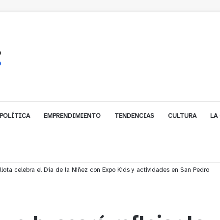
POLÍTICA
EMPRENDIMIENTO
TENDENCIAS
CULTURA
LA
ales impulsa inversión de más de $125 millones para mejorar el sector El Pol