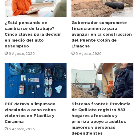
En este escenario y con el objetivo de reconstruir
la historia, rescatar relatos orales y valorar el
patrimonio inmaterial del territorio, la Junta de
¿Está pensando en
Gobernador compromete
cambiarse de trabajo?
financiamiento para
Vecinos de Lo Rojas presentó el proyecto
Cinco claves para decidir
avanzar en la construcción
“Memorias de la Poza” en conjunto con la editorial
en medio del alto
del Puente Colón de
desempleo
Limache
Corazón de Hueso, con el apoyo de la Unidad de
6 Agosto, 2026
6 Agosto, 2026
Organizaciones Sociales y Comunidad de la
Municipalidad de La Cruz. Fue así como obtuvieron
el fondo del 7% del Fondo Nacional de Desarrollo
Regional (FNDR) 2022 del Gobierno Regional de
Valparaíso.
PDI detuvo a imputado
Sistema frontal: Provincia
Camila Acevedo, presidenta de la Junta de Vecinos
vinculado a ocho robos
de Quillota registra 833
de Lo Rojas, señala que “la Poza Cristalina
violentos en Placilla y
hogares afectados y
Curauma
prioriza apoyo a adultos
significa para nosotros un sin fin de recuerdos,
mayores y personas
6 Agosto, 2026
historias de antaño, risas, fiestas y alegrías. Nos
dependientes