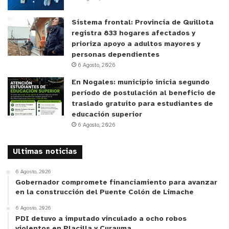
Editorial Corazón de Hueso; Marilyn Lizama,
periodista; María Balbontin, socióloga e
Sistema frontal: Provincia de Quillota
investigadora; Filipo Becerra, editor de contenidos
registra 833 hogares afectados y
prioriza apoyo a adultos mayores y
y María Francisca Mella, coordinadora a través de
personas dependientes
la Unidad de Organizaciones Sociales y Comunidad
6 Agosto, 2026
de la Municipalidad de La Cruz.
En Nogales: municipio inicia segundo
período de postulación al beneficio de
Gonzalo Olivares agrega que “como diseñador
traslado gratuito para estudiantes de
gráfico, me interesa proyectar visiones locales a
educación superior
6 Agosto, 2026
través de instrumentos editoriales que puedan ser
leídos y observados. Que trasciendan al formato
Ultimas noticias
mismo, porque el objeto publicado va circulando y
va creando un boca a boca que pone en la
6 Agosto, 2026
conversación algo tan significativo y cotidiano
Gobernador compromete financiamiento para avanzar
en la construcción del Puente Colón de Limache
como es la diversión y el encuentro que entregaba
6 Agosto, 2026
la Poza Cristalina. Entonces se trata de valorar
PDI detuvo a imputado vinculado a ocho robos
aquello desde el presente”.
violentos en Placilla y Curauma