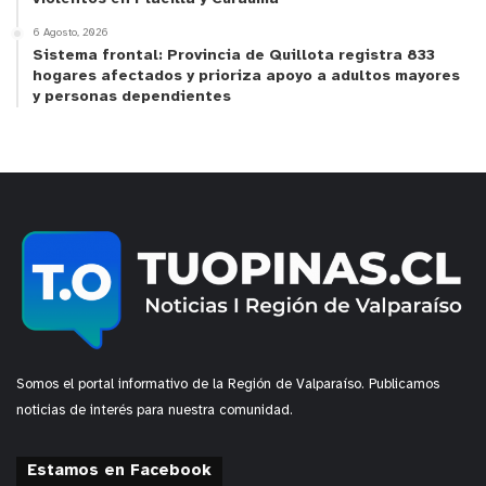
6 Agosto, 2026
La invitación está abierta a que todas las personas
Sistema frontal: Provincia de Quillota registra 833
que tengan fotos de archivo de la Poza Cristalina
hogares afectados y prioriza apoyo a adultos mayores
y personas dependientes
y/o relatos de recuerdos de aquellos años, puedan
enviarlas al correo
lapozacristalina@gmail.com
o
al fono +569 94332891.
y tú, ¿qué opinas?
Somos el portal informativo de la Región de Valparaíso. Publicamos
noticias de interés para nuestra comunidad.
Estamos en Facebook