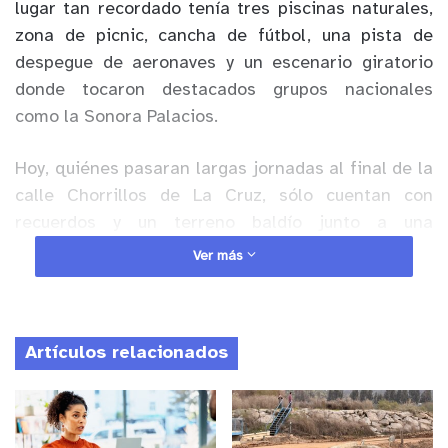
lugar tan recordado tenía tres piscinas naturales,
zona de picnic, cancha de fútbol, una pista de
despegue de aeronaves y un escenario giratorio
donde tocaron destacados grupos nacionales
como la Sonora Palacios.
Hoy, quiénes pasaran largas jornadas al final de la
calle Chorrillos de La Cruz, sólo cuentan con
recuerdos y un terreno baldío junto a una
construcción sin puertas ni ventanas que antes
Ver más
fuera un comedor.
El lugar convertido en un
vertedero ilegal entristece a sus visitantes,
mientras los oídos más agudos descubren que aún
Artículos relacionados
sigue albergando vida en los pequeños hilos de
agua que se escuchan en una de las pozas.
Anuncio Patrocinado