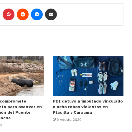
 compromete
PDI detuvo a imputado vinculado
nto para avanzar en
a ocho robos violentos en
ión del Puente
Placilla y Curauma
mache
6 Agosto, 2026
26