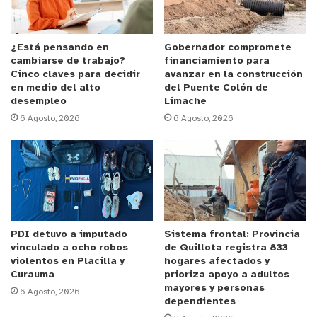
comunicó que -de acuerdo a las regulaciones y
normas institucionales vigentes- se le suspendía
de todas sus funciones académicas y deportivas,
¿Está pensando en
Gobernador compromete
cambiarse de trabajo?
financiamiento para
en tanto no se aclaren estos hechos por las
Cinco claves para decidir
avanzar en la construcción
autoridades correspondientes.
en medio del alto
del Puente Colón de
desempleo
Limache
6 Agosto, 2026
6 Agosto, 2026
• Se le informó, además, que el Colegio, hizo la
denuncia a la que está obligado, en el Ministerio
Público y colaborará con los procesos
investigativos aportando todos los antecedentes
requeridos por la Fiscalía, que obren en nuestro
poder, a la espera del más pronto esclarecimiento
PDI detuvo a imputado
Sistema frontal: Provincia
de esta situación, por el bien de toda la comunidad
vinculado a ocho robos
de Quillota registra 833
colegial.
violentos en Placilla y
hogares afectados y
Curauma
prioriza apoyo a adultos
mayores y personas
6 Agosto, 2026
dependientes