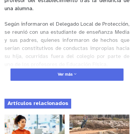
profesor del establecimiento tras la denuncia de
una alumna.
Según informaron el Delegado Local de Protección,
se reunió con una estudiante de enseñanza Media
y sus padres, quienes informaron de hechos que
serían constitutivos de conductas impropias hacia
su hija, ocurridas fuera del colegio por parte de
uno de los profesores de Educación Física.
Ver más
Anuncio Patrocinado
El colegio señaló que de acuerdo al protocolo
correspondiente se tomaron las siguientes
Artículos relacionados
medidas:
• Se citó al profesor, informándole de los hechos
relatados por la alumna y su familia, y se le