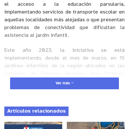
el acceso a la educación parvularia,
implementando servicios de transporte escolar en
aquellas localidades más alejadas o que presentan
problemas de conectividad que dificultan la
asistencia al jardín infantil.
Este año 2023, la iniciativa se está
implementando, desde el mes de marzo, en 15
jardines infantiles de la región ubicados en las
comunas de Petorca, Nogales, San Esteban,
Rinconada, Calle Larga, Santa María, Putaendo y
Ver más
Panquehue, con una
inversión cercana a los $
260.000.0000.
Artículos relacionados
Anuncio Patrocinado
La
Directora Regional de Fundación Integra,