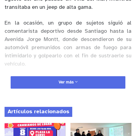
transitaba en un jeep de alta gama.
En la ocasión, un grupo de sujetos siguió al
comentarista deportivo desde Santiago hasta la
Avenida Jorge Montt, donde descendieron de su
automóvil premunidos con armas de fuego para
intimidarlo y golpearlo con el fin de sustraerle su
vehículo.
Anuncio Patrocinado
Ver más
En el marco del proceso investigativo, apoyados
por el análisis criminal y el trabajo del sitio del
suceso, los detectives identificaron a uno de los
Artículos relacionados
autores, gestionando con el Ministerio Público en
el Tribunal de Garantía una orden de entrada y
registro y detención para el imputado.