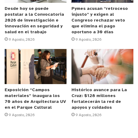
El parlamentario de RN agregó que ”la liviandad
Desde hoy se puede
Pymes acusan “retroceso
postular a la Convocatoria
injusto” y exigen al
con la que exhibe el arma y realiza la amenaza es
2026 de investigación e
Congreso rechazar veto
alarmante y da cuenta del clima de impunidad ante
innovación en seguridad y
que elimina el pago
salud en el trabajo
oportuno a 30 días
el porte y uso de este tipo de elementos
9 Agosto, 2026
9 Agosto, 2026
actualmente, en un contexto marcado por una
crisis de seguridad que estamos viendo en Chile
donde la violencia, las armas y el crimen
organizado son protagonistas.”
Celis Montt denunció a Cris Mj por ley de control
Exposición “Campos
Histórico avance para La
de Armas, principalmente respecto de los delitos
materiales” inaugura los
Cruz: $128 millones
porte ilegal de arma y almacenamiento ilegal, de
70 años de Arquitectura UV
fortalecerán la red de
en el Parque Cultural
apoyos y cuidados
acuerdo a los artículos 3 y 5 de la ley 17.798.
9 Agosto, 2026
9 Agosto, 2026
Además, manifestó su preocupación por lo que
incluso puede ser la configuración de una banda
armada.