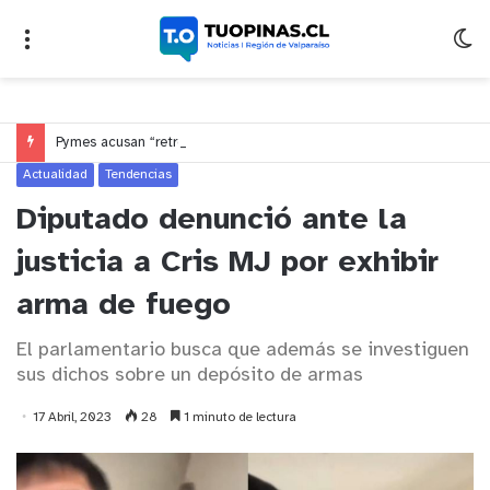
Pymes acusan “retroceso injusto” y exigen al Congreso rechazar veto que elimina el pago oportuno a 30 días
Actualidad
Tendencias
Diputado denunció ante la
justicia a Cris MJ por exhibir
arma de fuego
El parlamentario busca que además se investiguen
sus dichos sobre un depósito de armas
17 Abril, 2023
28
1 minuto de lectura