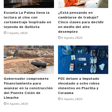
coordinada por el delegado presidencial provincial, logramos
levantar algunos antecedente, junto con ubicar y dejar citado a
Escuela La Palma lleva la
¿Está pensando en
lectura al cine con
cambiarse de trabajo?
extranjeros que se encontraban en situación irregular”.
cortometraje inspirado en
Cinco claves para decidir
leyenda de Quillota
en medio del alto
Estos procedimientos de fiscalización se realizarán de manera
desempleo
7 Agosto, 2026
periódica en diferentes puntos de la Provincia de Quillota,
6 Agosto, 2026
trabajando en coordinación con el Departamento de Migraciones
y la Policía de Investigaciones, para detectar a extranjeros que se
encuentren en el país en situación irregular.
Gobernador compromete
PDI detuvo a imputado
financiamiento para
vinculado a ocho robos
y tú, ¿qué opinas?
avanzar en la construcción
violentos en Placilla y
del Puente Colón de
Curauma
Limache
6 Agosto, 2026
6 Agosto, 2026