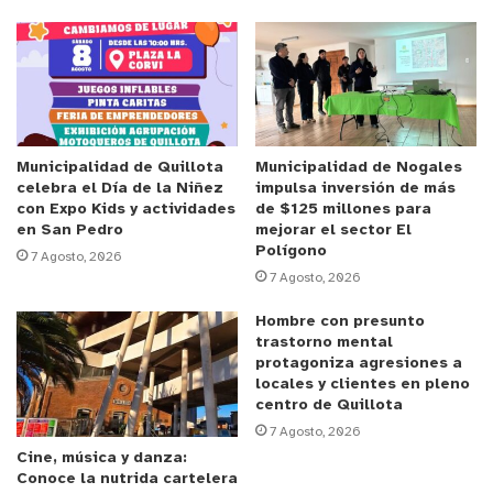
residencia familiar en la comuna de Cabildo,
mínima de 2 (dos) años, estar matriculado en una
carrera de Educación Superior, en Universidades,
Institutos Profesionales o Centros de Formación
Técnica, tener buen rendimiento académico y
tener una situación socioeconómica vulnerable.
Municipalidad de Quillota
Municipalidad de Nogales
celebra el Día de la Niñez
impulsa inversión de más
con Expo Kids y actividades
de $125 millones para
Anuncio Patrocinado
en San Pedro
mejorar el sector El
Polígono
Se entregarán 100 mil pesos para los estudiantes
7 Agosto, 2026
7 Agosto, 2026
universitarios, $80 mil para los de Institutos
Profesionales y $70 mil para los de Centros de
Hombre con presunto
trastorno mental
Formación Técnica. “Hemos querido hacer un doble
protagoniza agresiones a
esfuerzo para que la beca Centenario este año
locales y clientes en pleno
pueda entregar mejores beneficios, estamos
centro de Quillota
7 Agosto, 2026
aumentado montos históricos, para estudiantes
Cine, música y danza:
universitarios, de 160 mil que se entregaba
Conoce la nutrida cartelera