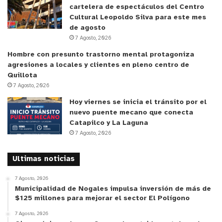
5.- Certificado de Egreso de Educación Media o
cartelera de espectáculos del Centro
Certificado de Concentración de Notas, con el fin
Cultural Leopoldo Silva para este mes
de identificar el Número (a los más 2) de
de agosto
7 Agosto, 2026
Reprobación de asignaturas o ramos o asignaturas
de la carrera que esté cursando.
Hombre con presunto trastorno mental protagoniza
agresiones a locales y clientes en pleno centro de
Quillota
6.- Declaración Jurada Simple donde el postulante
7 Agosto, 2026
indique que no es egresado o titulado de una
Hoy viernes se inicia el tránsito por el
carrera de educación superior igual o superior a 8
nuevo puente mecano que conecta
semestres.
Catapilco y La Laguna
7 Agosto, 2026
7.- Declaración Jurada Simple relativa a los
ingresos del núcleo familiar.
Ultimas noticias
7 Agosto, 2026
8.- Declaración Jurada Simple que autoriza a la
Municipalidad de Nogales impulsa inversión de más de
Municipalidad el manejo de datos personales.
$125 millones para mejorar el sector El Polígono
7 Agosto, 2026