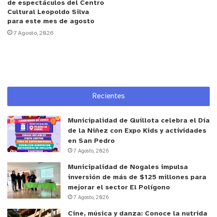
anualmente, en dos cuotas, hemos llegado a 200 y
de espectáculos del Centro
Cultural Leopoldo Silva
así, hemos ido subiendo”, contó el alcalde de
para este mes de agosto
Cabildo, Víctor Donoso Oyanedel.
7 Agosto, 2026
Los nuevos postulantes a la beca deberán entregar
los siguientes documentos:
1
.- Cédula de Identidad.
Recientes
2.- Certificado de Matrícula a carrera de educación
Municipalidad de Quillota celebra el Día
superior.
de la Niñez con Expo Kids y actividades
en San Pedro
7 Agosto, 2026
3.- Certificado de Alumno Regular.
Municipalidad de Nogales impulsa
inversión de más de $125 millones para
4.- Cartola Hogar del Registro Social de Hogares
mejorar el sector El Polígono
(RSH).
7 Agosto, 2026
Cine, música y danza: Conoce la nutrida