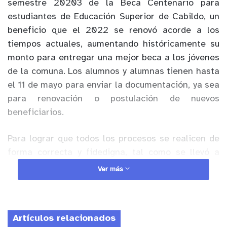
semestre 20203 de la Beca Centenario para
estudiantes de Educación Superior de Cabildo, un
beneficio que el 2022 se renovó acorde a los
tiempos actuales, aumentando históricamente su
monto para entregar una mejor beca a los jóvenes
de la comuna. Los alumnos y alumnas tienen hasta
el 11 de mayo para enviar la documentación, ya sea
para renovación o postulación de nuevos
beneficiarios.
Para lograr que todos los procesos se realicen de
forma correcta y fidedigna, tal como se llevó a
cabo el 2022, esta versión de la beca no solo
Ver más
considera aumento del beneficio, sino que solicita
algunos requisitos que permitirán asegurar que los
becados sean aquellas personas que realmente
Artículos relacionados
necesitan el aporte económico, tales como tener