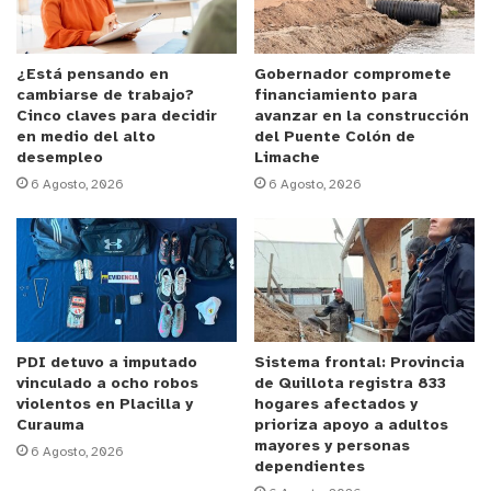
especificó los lugares que podrían estar
disponibles en juntas de vecinos, escuelas o
colegios, relacionados con el manejo en temas de
¿Está pensando en
Gobernador compromete
cambiarse de trabajo?
financiamiento para
seguridad, distribución de suministros y la
Cinco claves para decidir
avanzar en la construcción
atención a personas vulnerables, entre otros.
en medio del alto
del Puente Colón de
desempleo
Limache
6 Agosto, 2026
6 Agosto, 2026
También se expusieron las labores a realizar en el
marco del Plan Otoño- Invierno, que dentro de
ellas, se contempla la limpieza de 2500 metros de
cauces y 448 drenajes y rejillas de aguas lluvia en
Quillota.
PDI detuvo a imputado
Sistema frontal: Provincia
El evento contó con la presencia del alcalde de
vinculado a ocho robos
de Quillota registra 833
Quillota, Oscar Calderón Sánchez, la Oficina de
violentos en Placilla y
hogares afectados y
Gestión de Riesgo de Desastres, Gas Valpo, Cruz
Curauma
prioriza apoyo a adultos
mayores y personas
6 Agosto, 2026
Roja, personal del Hospital Biprovincial Quillota –
dependientes
Petorca, Gendarmería, Carabineros, PDI, Samu,