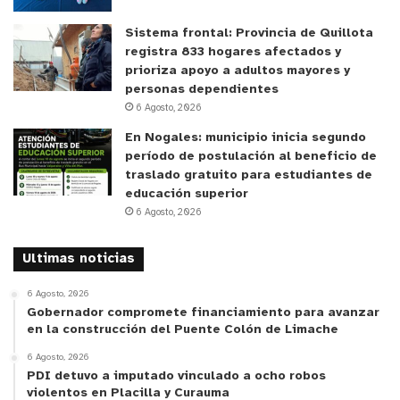
aguas lluvias, pero esto se debe mantener y por
eso el llamado a nuestros vecinos y vecinas,
Sistema frontal: Provincia de Quillota
depende de nosotros que se mantenga esta
registra 833 hogares afectados y
prioriza apoyo a adultos mayores y
limpieza en el tiempo y que por supuesto los
personas dependientes
resultados de esa limpieza sean evidenciados en
6 Agosto, 2026
el momento que esté lloviendo, si aparece un
En Nogales: municipio inicia segundo
microbasural, si aparece cualquier elemento que
período de postulación al beneficio de
entorpezca el normal funcionamiento del desagüe
traslado gratuito para estudiantes de
de la aguas lluvias vamos a tener complicaciones,
educación superior
6 Agosto, 2026
por eso lo estamos viendo tiempo y el llamado a la
comunidad nos puedan apoyar y colaborar en esta
Ultimas noticias
importante actividad que tenemos que hacer
preparativas al invierno” puntualizó la autoridad
6 Agosto, 2026
Gobernador compromete financiamiento para avanzar
comunal.
en la construcción del Puente Colón de Limache
6 Agosto, 2026
El Plan Otoño – Invierno 2023 presentado por la
PDI detuvo a imputado vinculado a ocho robos
Oficina de Gestión de Riesgo de Desastres busca
violentos en Placilla y Curauma