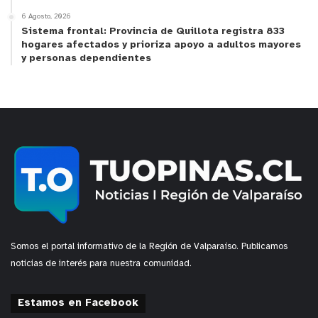
prevenir situaciones de emergencia y minimizar
6 Agosto, 2026
sus efectos en la población de Quillota, a través de
Sistema frontal: Provincia de Quillota registra 833
una serie de medidas de preparación y respuesta
hogares afectados y prioriza apoyo a adultos mayores
y personas dependientes
ante contingencias.
y tú, ¿qué opinas?
Somos el portal informativo de la Región de Valparaíso. Publicamos
noticias de interés para nuestra comunidad.
Estamos en Facebook