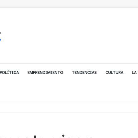
POLÍTICA
EMPRENDIMIENTO
TENDENCIAS
CULTURA
LA
 vinculado a ocho robos violentos en Placilla y Curauma