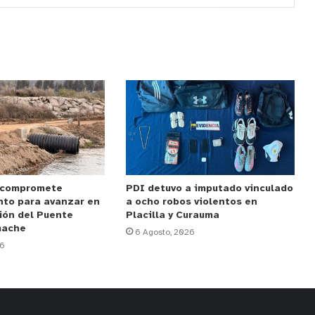
 compromete
PDI detuvo a imputado vinculado
nto para avanzar en
a ocho robos violentos en
ión del Puente
Placilla y Curauma
mache
6 Agosto, 2026
26