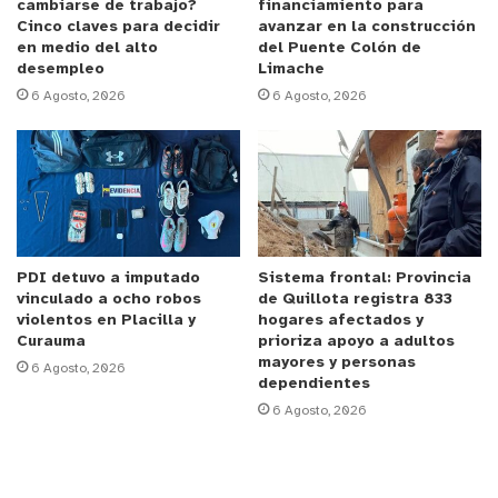
cambiarse de trabajo?
financiamiento para
“Hasta el momento no se registran detenidos por
Cinco claves para decidir
avanzar en la construcción
este hecho. Aún se continúan realizando
en medio del alto
del Puente Colón de
desempleo
Limache
diligencias investigativas para dar con los
6 Agosto, 2026
6 Agosto, 2026
autores”, comunicó la teniente coronel Ingeborg
Villa, de la Prefectura de Viña del Mar.
Dentro de las lesiones que presenta el hombre
figura la quemadura que le dejó el roce de un
balazo con el que fue intimidado.
PDI detuvo a imputado
Sistema frontal: Provincia
vinculado a ocho robos
de Quillota registra 833
Fuente:
Cooperativa
violentos en Placilla y
hogares afectados y
Curauma
prioriza apoyo a adultos
mayores y personas
6 Agosto, 2026
dependientes
6 Agosto, 2026
NVEinforma
#POLICIAL
#VIÑADELMAR