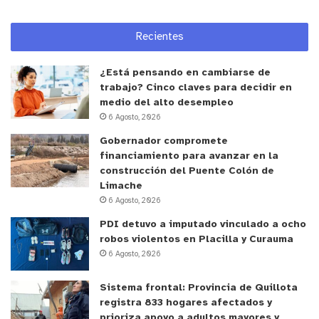
Policías indagan secuestro en Viña del
Recientes
Mar:
¿Está pensando en cambiarse de
El día de hoy alrededor de las 12:10 hrs,
trabajo? Cinco claves para decidir en
03 individuos con arma de fuego
medio del alto desempleo
6 Agosto, 2026
interceptan un camión 3/4 a la salida
del sporting…
https://t.co/nSBumj6Lq6
Gobernador compromete
financiamiento para avanzar en la
pic.twitter.com/ZfB4R8WXJ6
construcción del Puente Colón de
Limache
— Noticias Valpo Express
6 Agosto, 2026
(@NoticiasValpoEx)
April 22, 2023
PDI detuvo a imputado vinculado a ocho
robos violentos en Placilla y Curauma
6 Agosto, 2026
y tú, ¿qué opinas?
Sistema frontal: Provincia de Quillota
registra 833 hogares afectados y
prioriza apoyo a adultos mayores y