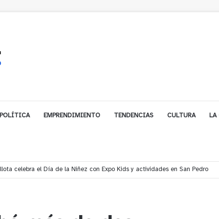
POLÍTICA
EMPRENDIMIENTO
TENDENCIAS
CULTURA
LA
ales impulsa inversión de más de $125 millones para mejorar el sector El Pol