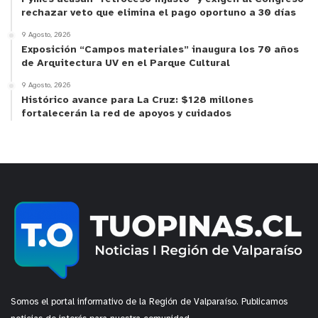
rechazar veto que elimina el pago oportuno a 30 días
Es importante recordar, que también está abierta
9 Agosto, 2026
Exposición “Campos materiales” inaugura los 70 años
la convocatoria a las
categorías profesionales
del
de Arquitectura UV en el Parque Cultural
12° Festival: Cortometrajes para niños y niñas,
9 Agosto, 2026
Series de televisión o web para niños y niñas, y
Histórico avance para La Cruz: $128 millones
Largometrajes para niños, niñas y adolescentes.
fortalecerán la red de apoyos y cuidados
Las postulaciones y bases se encuentran
disponibles a través del sitio
web
www.ojodepescado.cl
. Para mayor información
escribir al correo
electrónico
comunicaciones@ojodepescado.cl
Somos el portal informativo de la Región de Valparaíso. Publicamos