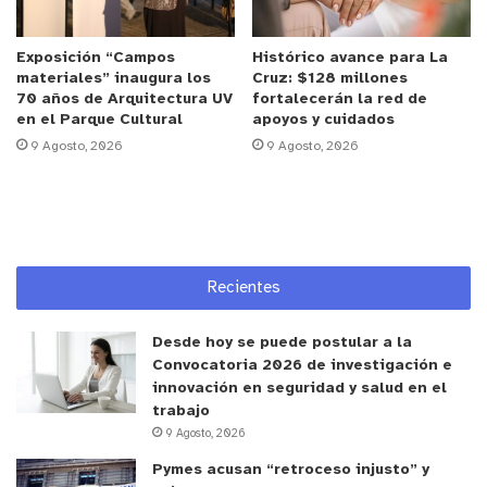
disponible para garantizar su derecho a la libertad
de expresión y a que sus opiniones sean tomadas
Exposición “Campos
Histórico avance para La
en cuenta por el mundo adulto”, explica Alejandra
materiales” inaugura los
Cruz: $128 millones
Fritis Zapata, directora artística del 12° Festival.
70 años de Arquitectura UV
fortalecerán la red de
en el Parque Cultural
apoyos y cuidados
9 Agosto, 2026
9 Agosto, 2026
De este modo, Ojo de Pescado abre nuevamente un
espacio para que niños, niñas y jóvenes compartan
su creatividad a través del audiovisual. Las obras
seleccionadas para participar serán
exhibidas en
salas de cine de Valparaíso
durante la semana del
Recientes
Festival, para que un jurado compuesto por
profesores y profesoras de distintos lugares de
Desde hoy se puede postular a la
Chile elija a los/as ganadores/as.
Convocatoria 2026 de investigación e
innovación en seguridad y salud en el
trabajo
Cabe recordar que, en la edición 2022 del Festival,
9 Agosto, 2026
más de veinte jóvenes
concursantes de esta
Pymes acusan “retroceso injusto” y
categoría viajaron hasta Valparaíso desde países