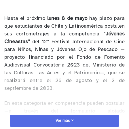
Hasta el próximo
lunes 8 de mayo
hay plazo para
que estudiantes de Chile y Latinoamérica postulen
sus cortometrajes a la competencia
“Jóvenes
Cineastas”
del 12° Festival Internacional de Cine
para Niños, Niñas y Jóvenes Ojo de Pescado —
proyecto financiado por el Fondo de Fomento
Audiovisual Convocatoria 2023 del Ministerio de
las Culturas, las Artes y el Patrimonio—, que se
realizará entre el 26 de agosto y el 2 de
septiembre de 2023.
En esta categoría en competencia pueden postular
—a través del formulario alojado
en
www.ojodepescado.cl
—
cortometrajes de
Ver más
ficción, animación o no ficción
, hechos por niños,