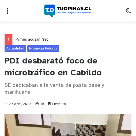
Pymes acusan “retroceso injusto” y exigen al Congreso rechazar veto que elimina el pago oportuno a 30 días
Actualidad
Provincia Petorca
PDI desbarató foco de
microtráfico en Cabildo
SE dedicaban a la venta de pasta base y
marihuana
27 Abril, 2023
95
1 minuto