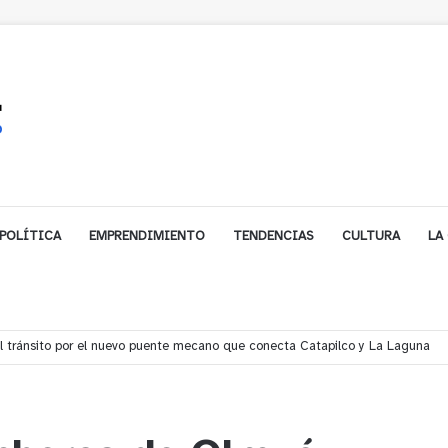
POLÍTICA
EMPRENDIMIENTO
TENDENCIAS
CULTURA
LA
í denuncian presunto traslado de aguas servidas hacia Concón desde planta 