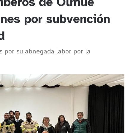
mberos de Olmué
ones por subvención
d
os por su abnegada labor por la