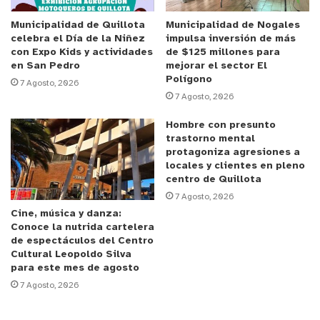
vestuario, zapatos y joyería que a todas las
mujeres nos gusta”
.
Municipalidad de Quillota
Municipalidad de Nogales
celebra el Día de la Niñez
impulsa inversión de más
con Expo Kids y actividades
de $125 millones para
Las entradas para asistir este viernes y sábado a
en San Pedro
mejorar el sector El
Polígono
la Expo Mundo Tacones se pueden adquirir en
7 Agosto, 2026
7 Agosto, 2026
www.mundotacones.cl
o de manera presencial en
el casino viñamarino entre las 12.00 y las 21.00
Hombre con presunto
horas.
trastorno mental
protagoniza agresiones a
locales y clientes en pleno
y tú, ¿qué opinas?
centro de Quillota
7 Agosto, 2026
Cine, música y danza:
Conoce la nutrida cartelera
de espectáculos del Centro
Cultural Leopoldo Silva
para este mes de agosto
7 Agosto, 2026