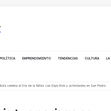
POLÍTICA
EMPRENDIMIENTO
TENDENCIAS
CULTURA
LA
ales impulsa inversión de más de $125 millones para mejorar el sector El Pol