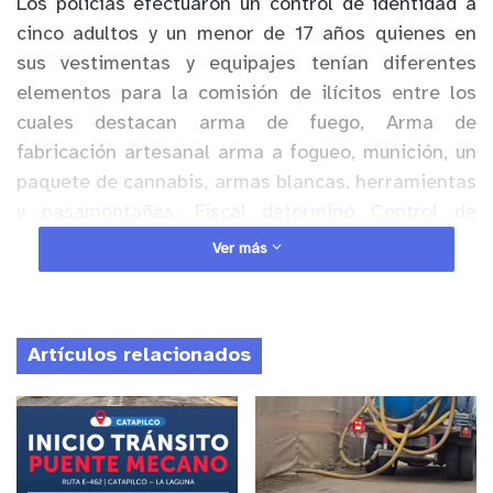
Los policías efectuaron un control de identidad a
cinco adultos y un menor de 17 años quienes en
sus vestimentas y equipajes tenían diferentes
elementos para la comisión de ilícitos entre los
cuales destacan arma de fuego, Arma de
fabricación artesanal arma a fogueo, munición, un
paquete de cannabis, armas blancas, herramientas
y pasamontañas. Fiscal determinó Control de
detención la totalidad de imputados.
Ver más
Anuncio Patrocinado
Armamento Incautado
Artículos relacionados
1 Pistola Marca colt, calibre .22, con su número de
serie borrado
1 armamento de Fabricación Artesanal