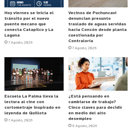
1 Pistola a fogueo marca Bruni, modelo P4 9mm
Hoy viernes se inicia el
Vecinos de Puchuncaví
tránsito por el nuevo
denuncian presunto
puente mecano que
traslado de aguas servidas
Munición Incautada:
conecta Catapilco y La
hacia Concón desde planta
Laguna
cuestionada por
Contraloría
2 cartuchos de calibre .22
7 Agosto, 2026
7 Agosto, 2026
2 cartuchos de fogueo 9mm
Escuela La Palma lleva la
¿Está pensando en
lectura al cine con
cambiarse de trabajo?
cortometraje inspirado en
Cinco claves para decidir
leyenda de Quillota
en medio del alto
desempleo
7 Agosto, 2026
6 Agosto, 2026