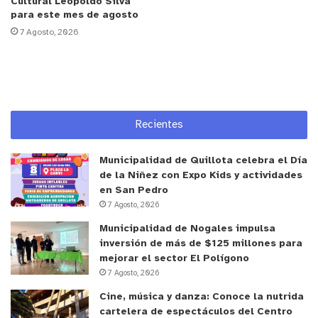
Cultural Leopoldo Silva
Fundación La Semilla, quienes realizaron un acto
para este mes de agosto
simbólico de inauguración para dar el vamos a
7 Agosto, 2026
esta ecológica locación.
Para el rector Pablo Lubascher esta instancia
significó “una experiencia marcada por el
aprendizaje, porque nos hemos adherido a un
Recientes
trabajo en conjunto con la Fundación, centrado en
la naturaleza, y los alumnos han podido conocer
Municipalidad de Quillota celebra el Día
realidades y personas que finalmente son
de la Niñez con Expo Kids y actividades
en San Pedro
situaciones que enriquecen. Estamos muy
7 Agosto, 2026
contentos con lo que vivimos”, expresó Lubascher.
Municipalidad de Nogales impulsa
inversión de más de $125 millones para
También se refirieron a la experiencia los alumnos
mejorar el sector El Polígono
participantes. “Ha sido una experiencia
7 Agosto, 2026
gratificante. Estamos orgullosos del resultado de
Cine, música y danza: Conoce la nutrida
lo que hicimos como grupo y sobre todo, saber que
cartelera de espectáculos del Centro