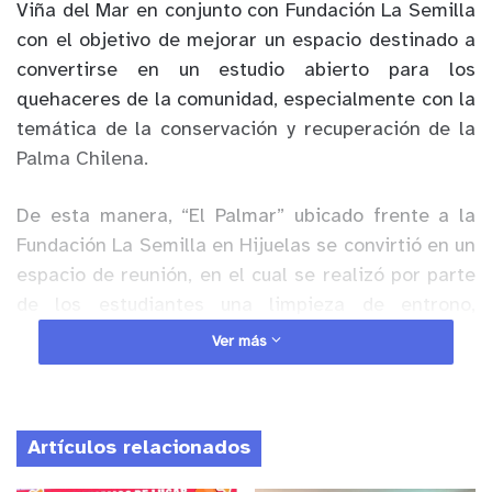
Viña del Mar en conjunto con Fundación La Semilla
con el objetivo de mejorar un espacio destinado a
convertirse en un estudio abierto para los
quehaceres de la comunidad, especialmente con la
temática de la conservación y recuperación de la
Palma Chilena.
De esta manera, “El Palmar” ubicado frente a la
Fundación La Semilla en Hijuelas se convirtió en un
espacio de reunión, en el cual se realizó por parte
de los estudiantes una limpieza de entrono,
demarcación de senderos y la plantación de
Ver más
nuevos ejemplares de Palma Chilena.
Anuncio Patrocinado
Artículos relacionados
“Estamos poniendo en valor temas de importancia
como la conservación, la educación ambiental y la