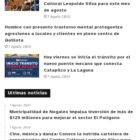
esto es una nuevo espacio para conservar la Palma
Cultural Leopoldo Silva para este mes
de agosto
Chilena”, contó el alumno Fernando Garrido.
7 Agosto, 2026
Hombre con presunto trastorno mental protagoniza
agresiones a locales y clientes en pleno centro de
Quillota
7 Agosto, 2026
Hoy viernes se inicia el tránsito por el
nuevo puente mecano que conecta
Catapilco y La Laguna
7 Agosto, 2026
Ultimas noticias
7 Agosto, 2026
Municipalidad de Nogales impulsa inversión de más de
$125 millones para mejorar el sector El Polígono
y tú, ¿qué opinas?
7 Agosto, 2026
Cine, música y danza: Conoce la nutrida cartelera de