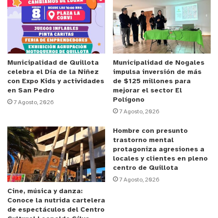
participación de actores para el rescate de un
Palmar que tiene más de 200 años, el cual es
mejorado con un trabajo maravilloso y voluntario
de los alumnos del colegio Capellán Pascal, que
estuvieron cerca de una semana visitando
Municipalidad de Quillota
Municipalidad de Nogales
celebra el Día de la Niñez
impulsa inversión de más
Fundación La Semilla y trabajando en este hito.
con Expo Kids y actividades
de $125 millones para
Estamos contentos y agradecidos de los
en San Pedro
mejorar el sector El
Polígono
resultados”, explicó el gerente de Fundación La
7 Agosto, 2026
7 Agosto, 2026
Semilla, Héctor Nordetti.
Hombre con presunto
Entre los asistentes al hito de entrega y
trastorno mental
protagoniza agresiones a
presentación del rescate, estuvo el rector del
locales y clientes en pleno
colegio Capellán Pascal, Pablo Lubascher, la
centro de Quillota
vicerrectora Andrea Peñaranda, Sebastián Gómez
7 Agosto, 2026
Cine, música y danza:
jefe de Formación, el encargado provincial de
Conoce la nutrida cartelera
Conaf, Cristían Díaz; alumnos, jóvenes líderes de
de espectáculos del Centro