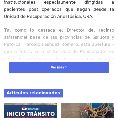
institucionales especialmente dirigidas a
pacientes post operados que llegan desde la
Unidad de Recuperación Anestésica, URA.
Tal como lo destaca el Director del recinto
asistencial base de las provincias de Quillota y
Petorca, Haroldo Faúndez Romero, esta apertura -
que a futuro será el Servicio de Pensionado- es
parte del cronograma ideado para ir incorporando
de manera gradual y paulatina nuevas áreas,
Ver más
servicios y prestaciones de manera de alcanzar la
operación normal del establecimiento el año
próximo.
Artículos relacionados
Anuncio Patrocinado
“Esta apertura está inserta en un programa que es
de habilitar en un 100 por ciento el Hospital; pero