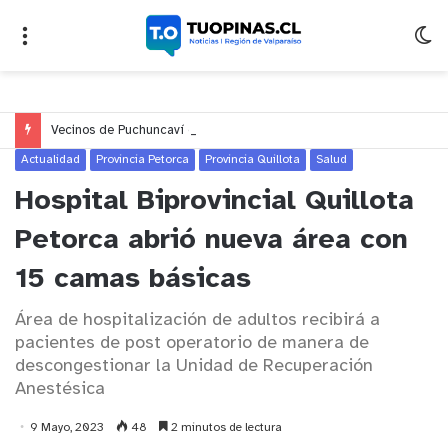
Vecinos de Puchuncaví denuncian presunto traslado de aguas servidas hacia Concón desde planta cuestionada por Contraloría
Actualidad
Provincia Petorca
Provincia Quillota
Salud
Hospital Biprovincial Quillota
Petorca abrió nueva área con
15 camas básicas
Área de hospitalización de adultos recibirá a
pacientes de post operatorio de manera de
descongestionar la Unidad de Recuperación
Anestésica
9 Mayo, 2023
48
2 minutos de lectura