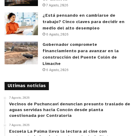
operación inicial el área tendrá dedicación
7 Agosto, 2026
exclusiva a los pacientes institucionales que son
¿Está pensando en cambiarse de
evacuados desde la Unidad de Recuperación
trabajo? Cinco claves para decidir en
Anestésica después de ser intervenidos
medio del alto desempleo
quirúrgicamente, aportando con ello a los
6 Agosto, 2026
procesos institucionales y a la disposición de
Gobernador compromete
financiamiento para avanzar en la
camas para pacientes de post operatorio.
construcción del Puente Colón de
Limache
“Es un servicio que cuenta con 15 habitaciones,
6 Agosto, 2026
unidades de pacientes individuales enfocadas a
pacientes post quirúrgicos institucionales, en una
Ultimas noticias
primera instancia, con prestaciones básicas. La
7 Agosto, 2026
idea es ir avanzando a una modalidad pensionista,
Vecinos de Puchuncaví denuncian presunto traslado de
mientras salen los convenios con los médicos
aguas servidas hacia Concón desde planta
cuestionada por Contraloría
interesados en trabajar en el área de Pensionado.
Así es que ahora, el día de hoy, comenzamos con
7 Agosto, 2026
Escuela La Palma lleva la lectura al cine con
las 15 habitaciones con pacientes institucionales, y