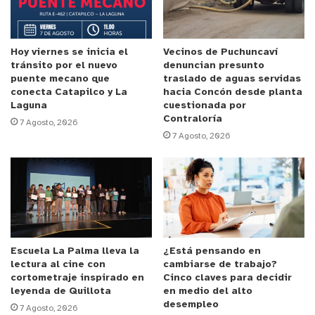
la palabra Pensionado puede llevar a engaño, pues
todavía, en la puesta en marcha de esto, la idea es
que sea para pacientes institucionales. Es decir, es
Hoy viernes se inicia el
Vecinos de Puchuncaví
tránsito por el nuevo
denuncian presunto
una extensión de camas a la dotación actual y,
puente mecano que
traslado de aguas servidas
efectivamente, está muy orientada a pacientes
conecta Catapilco y La
hacia Concón desde planta
Laguna
cuestionada por
post operados, o sea pacientes que fueron
Contraloría
7 Agosto, 2026
sometidos a cirugías en Pabellón y,
7 Agosto, 2026
posteriormente, requieren recuperación en cama”,
sostuvo el Director del Hospital Biprovincial
Quillota Petorca
Gran nivel de las salas para recibir pacientes post
operados
Escuela La Palma lleva la
¿Está pensando en
lectura al cine con
cambiarse de trabajo?
Cabe destacar que las nuevas dependencias, que a
cortometraje inspirado en
Cinco claves para decidir
leyenda de Quillota
en medio del alto
futuro puede contemplar la presencia tanto de
desempleo
7 Agosto, 2026