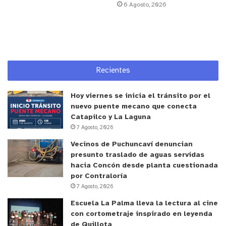
pacientes institucionales como de Pensionado,
6 Agosto, 2026
están dotadas de equipamiento y confort de punta,
con la existencia de 15 piezas individuales para los
pacientes, con baño privado, TV y una gran
hotelería para realizar la recuperación post
quirúrgica.
Recientes
Para ello se dispone de un equipo liderado por el
Hoy viernes se inicia el tránsito por el
nuevo puente mecano que conecta
Dr. Rodrigo Sandoval Pooley, Jefe de Servicio, y la
Catapilco y La Laguna
Enfermera Supervisora Daniela Vidal Cortés.
7 Agosto, 2026
Además, cada turno dispone de un profesional de
Vecinos de Puchuncaví denuncian
enfermería, 2 Técnicos de Enfermería de Nivel
presunto traslado de aguas servidas
Superior, un tercer técnico en horario hábil, un
hacia Concón desde planta cuestionada
auxiliar de servicio y el apoyo del personal de aseo.
por Contraloría
7 Agosto, 2026
Al respecto, la Enfermera Supervisora del Servicio,
Escuela La Palma lleva la lectura al cine
con cortometraje inspirado en leyenda
Daniela Vidal Cortés, señaló que en esta etapa de
de Quillota