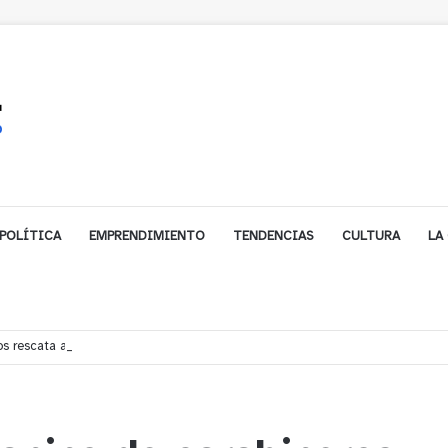
POLÍTICA
EMPRENDIMIENTO
TENDENCIAS
CULTURA
LA
s rescata a dos jóvenes que se desorientaron durante una caminata