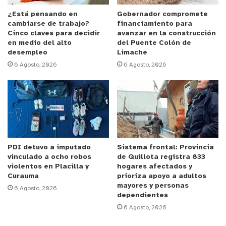
objetivo aprender a través de la experiencia
práctica, viendo y comentando películas, y
¿Está pensando en
Gobernador compromete
cambiarse de trabajo?
financiamiento para
trabajando en conjunto proyectos creativos.
Cinco claves para decidir
avanzar en la construcción
en medio del alto
del Puente Colón de
desempleo
Limache
Esta iniciativa fue financiada por el Fondo de
6 Agosto, 2026
6 Agosto, 2026
Fomento Audiovisual, Convocatoria 2022, del
Ministerio de las Culturas, las Artes y el
Patrimonio. El proyecto consta de cuatro clases
presenciales que irán de 16:00 a 19:00 los días
viernes, y de 11:00 a 14:00 los sábados, y serán
impartidas por Susana Castillo Ponce, María
PDI detuvo a imputado
Sistema frontal: Provincia
Ignacia Gutiérrez Hernández y Romi Rodríguez
vinculado a ocho robos
de Quillota registra 833
Merino, todas expertas en cine y pedagogía.
violentos en Placilla y
hogares afectados y
Curauma
prioriza apoyo a adultos
mayores y personas
6 Agosto, 2026
“La invitación está abierta a todas y todos los que
dependientes
se inscriban y participen de esta instancia que
6 Agosto, 2026
está pensada principalmente como un espacio