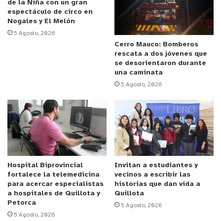
de la Niña con un gran
convenio que nos va a permitir prestar el servicio
espectáculo de circo en
de venta de bonos en la Delegación Municipal de
Nogales y El Melón
San Pedro, a propósito de la distancia, a propósito
5 Agosto, 2026
de sentir que tenemos por llevar nuestros
Cerro Mauco: Bomberos
rescata a dos jóvenes que
servicios a la comunidad. Hoy día estamos
se desorientaron durante
incorporando servicios no necesariamente de la
una caminata
institución municipalidad, pero sí a través de la
5 Agosto, 2026
municipalidad podemos generar este tipo de
trabajo colaborativo. Agradecido de Fonasa ya que
hay una respuesta positiva a nuestra solicitud.
Iniciamos la tramitación para que junto con los
requerimientos técnicos y administrativos
podamos destinar al personal, para que ojalá en
Hospital Biprovincial
Invitan a estudiantes y
fortalece la telemedicina
vecinos a escribir las
no más allá de 40 o 45 días podamos empezar
para acercar especialistas
historias que dan vida a
entregar este servicio en nuestra Delegación de
a hospitales de Quillota y
Quillota
Petorca
San Pedro”, puntualizó la autoridad comunal.
5 Agosto, 2026
5 Agosto, 2026