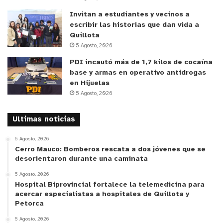
llevar los servicios nuestros más cerca de las
Invitan a estudiantes y vecinos a
escribir las historias que dan vida a
personas, y vamos a empezar a trabajar en la
Quillota
factibilidad de un convenio para la venta de bonos
5 Agosto, 2026
en la Delegación de San Pedro” indicó la
PDI incautó más de 1,7 kilos de cocaína
representante de la institución.
base y armas en operativo antidrogas
en Hijuelas
y tú, ¿qué opinas?
5 Agosto, 2026
Ultimas noticias
5 Agosto, 2026
Cerro Mauco: Bomberos rescata a dos jóvenes que se
desorientaron durante una caminata
5 Agosto, 2026
Hospital Biprovincial fortalece la telemedicina para
acercar especialistas a hospitales de Quillota y
Petorca
5 Agosto, 2026