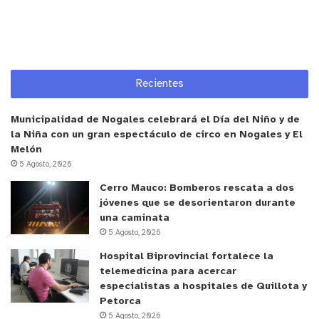
Este servicio de Fonasa también estará disponible
en el programa Municipio en Tu Barrio, en paralelo,
al Registro Civil, Chile Crece Contigo, entre otros,
los cuales hasta el día de hoy se encuentran
Recientes
disponibles en los operativos que se realizan en
los distintos sectores de la comuna.
Municipalidad de Nogales celebrará el Día del Niño y de
la Niña con un gran espectáculo de circo en Nogales y El
María Verónica Vargas, jefa del Departamento de
Melón
Servicio de Usuario de la Región de Coquimbo y
5 Agosto, 2026
Valparaíso mencionó que esta instancia es muy
Cerro Mauco: Bomberos rescata a dos
jóvenes que se desorientaron durante
importante porque precisamente va en la lógica
una caminata
que trabaja Fonasa, acercar todos los servicios a
5 Agosto, 2026
la ciudadanía y las personas.
Hospital Biprovincial fortalece la
telemedicina para acercar
“En esa lógica, esta conversación que hemos
especialistas a hospitales de Quillota y
tenido con el alcalde ha sido muy significativa
Petorca
5 Agosto, 2026
porque él está en la misma sintonía, en buscar