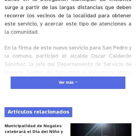
surge a partir de las largas distancias que deben
recorrer los vecinos de la localidad para obtener
este servicio, y acercar este tipo de atenciones a
la comunidad.
En la firma de este nuevo servicio para San Pedro y
la comuna, participó el alcalde Oscar Calderón
Sánchez, la jefa del Departamento de Servicio de
Usuario Región de Coquimbo y Valparaíso María
Verónica Vargas, el delegado presidencial
Ver más
provincial José Orrego, la administradora
municipal Paula Vásquez junto con la delegada
municipal de San Pedro Perla Rodríguez.
Artículos relacionados
Anuncio Patrocinado
Municipalidad de Nogales
En efecto, se espera “iniciar la tramitación del
celebrará el Día del Niño y