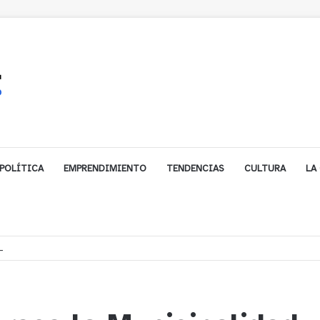
POLÍTICA
EMPRENDIMIENTO
TENDENCIAS
CULTURA
LA
biarse de trabajo? Cinco claves para decidir en medio del alto desempleo