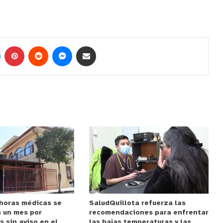
horas médicas se
SaludQuillota refuerza las
n un mes por
recomendaciones para enfrentar
s sin aviso en el
las bajas temperaturas y las