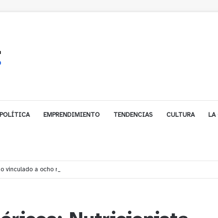
POLÍTICA
EMPRENDIMIENTO
TENDENCIAS
CULTURA
LA
 vinculado a ocho robos violentos en Placilla y Curauma