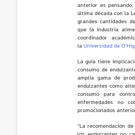
anterior es pensando,
última década con la L
grandes cantidades d
que la industria alim
coordinador académ
la
Universidad de O’Hig
La guía tiene implicac
consumo de endulzante
amplia gama de produ
endulzantes como alter
consumo para contro
enfermedades no con
promocionados anterio
“La recomendación d
los endulzantes no ca