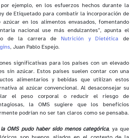
 por ejemplo, en los esfuerzos hechos durante la
ey de Etiquetado para combatir la incorporación de
e azúcar en los alimentos envasados, fomentando
entaria nacional use más endulzantes”, apunta el
ico de la carrera de
Nutrición y Dietética
de
gins
, Juan Pablo Espejo.
iones significativas para los países con un elevado
s sin azúcar. Estos países suelen contar con una
ctos alimentarios y bebidas que utilizan estos
nativa al azúcar convencional. Al desaconsejar su
lar el peso corporal o reducir el riesgo de
tagiosas, la OMS sugiere que los beneficios
rmente podrían no ser tan claros como se pensaba.
e
la OMS pudo haber sido menos categórica
, ya que
lóricos son buenos aliados en el contexto de la