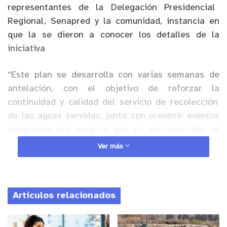
representantes de la Delegación Presidencial
Regional
,
Senapred
y la comunidad
, instancia
en
que
la
se dieron a conocer los detalles de
la
iniciativa
“Este plan se desarrolla con varias semanas de
antelación, con el objetivo
de reforzar la
continuidad y calidad del servicio de recolección
de las aguas servidas, junto con prevenir eventos
generados por aportes que no corresponden al
sistema, como la incorporación de aguas lluvias,
Ver más
basura y otros desechos. En este periodo
,
efectuaremos la limpieza preventiva de más de
160 kilómetros de colectores,
que equivale a la
Artículos relacionados
distancia
aproximada entre
San Felipe y
Cartagena
”,
dijo
el gerente regional de Esval,
Alejandro Salas.