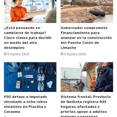
Anuncio Patrocinado
El ejecutivo detalló que durante
todo
202
3
, se
proyecta
abarcar más de 320 kilómetros a lo largo
¿Está pensando en
Gobernador compromete
cambiarse de trabajo?
financiamiento para
de la Región de Valparaíso, con una inversión que
Cinco claves para decidir
avanzar en la construcción
supera los $
832
millones
, equivalente a
más
de 1
en medio del alto
del Puente Colón de
desempleo
Limache
millón de dólares.
“Este programa considera
6 Agosto, 2026
6 Agosto, 2026
operativos preventivos y de limpieza en la red de
colectores, además de la revisión especial de
puntos críticos. Hemos reforzado esta labor con el
aporte de la tecnología, a través de video
inspecciones, que nos permiten tener un
diagnóstico preciso del estado de la tubería;
PDI detuvo a imputado
Sistema frontal: Provincia
utilización de revestimientos interiores para
vinculado a ocho robos
de Quillota registra 833
reforzar la pared del colector y extender su vida
violentos en Placilla y
hogares afectados y
Curauma
prioriza apoyo a adultos
útil; y la instalación de sensores de nivel, que
mayores y personas