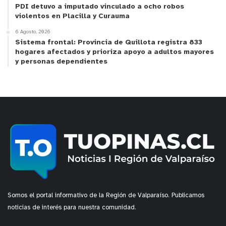
PDI detuvo a imputado vinculado a ocho robos
violentos en Placilla y Curauma
No abrir tapas de cámaras para evacuar las aguas
6 Agosto, 2026
lluvias.
Sistema frontal: Provincia de Quillota registra 833
hogares afectados y prioriza apoyo a adultos mayores
y personas dependientes
Evitar arrojar toallas, plásticos, pañales o
mascarillas a través del WC, ni restos de
alimentos, grasas o aceites al lavaplatos, ya que
esto puede obstruir el sistema.
Denunciar el robo de tapas de alcantarillado, pues
ponen en peligro el tránsito de personas o
vehículos y aumenta el riesgo de ingreso de
objetos extraños a la red.
y tú, ¿qué opinas?
Somos el portal informativo de la Región de Valparaíso. Publicamos
noticias de interés para nuestra comunidad.