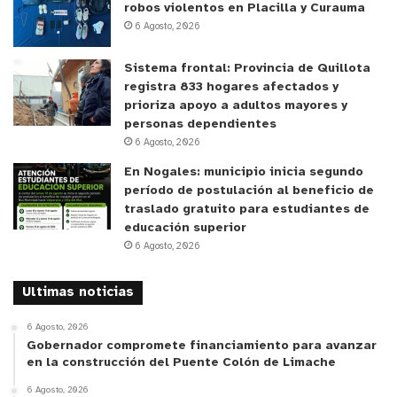
robos violentos en Placilla y Curauma
forma correcta los sistemas de evacuación de
6 Agosto, 2026
aguas servidas, ya que
la mayor parte de las
obstrucciones o rebases, se producen por el mal
Sistema frontal: Provincia de Quillota
uso. Además, se recordó la importancia de realizar
registra 833 hogares afectados y
prioriza apoyo a adultos mayores y
una mantención periódica a las redes interiores y
personas dependientes
cámaras
desgrasadoras
, para prevenir la
6 Agosto, 2026
acumulación de residuos o desechos.
En Nogales: municipio inicia segundo
Algunas recomendaciones
para
tener en cuenta
período de postulación al beneficio de
durante este
periodo
son:
traslado gratuito para estudiantes de
educación superior
6 Agosto, 2026
No conectar los ductos de evacuación de aguas
lluvias al alcantarillado, ya que el caudal puede
Ultimas noticias
sobrepasar la capacidad del colector.
6 Agosto, 2026
Juntar las hojas y basura en bolsas para
Gobernador compromete financiamiento para avanzar
en la construcción del Puente Colón de Limache
depositarlas en los lugares indicados, con el fin de
6 Agosto, 2026
prevenir obstrucciones del alcantarillado.