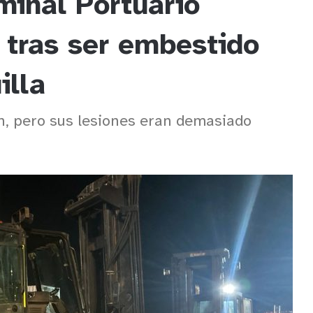
minal Portuario
ó tras ser embestido
illa
n, pero sus lesiones eran demasiado