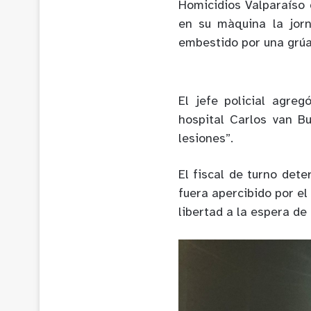
Homicidios Valparaíso 
en su màquina la jor
embestido por una grúa 
El jefe policial agreg
hospital Carlos van B
lesiones”.
El fiscal de turno det
fuera apercibido por el
libertad a la espera de 