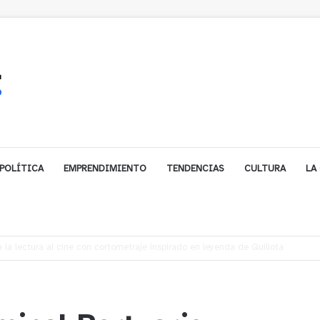
POLÍTICA
EMPRENDIMIENTO
TENDENCIAS
CULTURA
LA
biarse de trabajo? Cinco claves para decidir en medio del alto desempleo