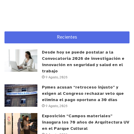
infantiles y escuelas del país, que
desde el inicio
de la campaña promo
vieron
el concurso entre
las
niñas, niños y sus apoderados
.
Recientes
“
Estamos
tremendamente agradecidos por el
apoyo que tuvimos durante la campaña en
Desde hoy se puede postular a la
términos
de difusión del concurso, no tan s
ó
lo por
Convocatoria 2026 de investigación e
parte de los
establecimientos
con los que
innovación en seguridad y salud en el
trabajamos,
sino que
también
po
r
las i
nsti
tuciones
trabajo
9 Agosto, 2026
con las que colaboramos y con quienes
compartimos el
propósito
de la educación en la
Pymes acusan “retroceso injusto” y
exigen al Congreso rechazar veto que
primera infancia,
tales como Jun
ji, la
elimina el pago oportuno a 30 días
Subsecretaria
de
E
ducación
P
arvularia
,
Fundación
9 Agosto, 2026
Protectora de la Infancia
,
entre otros
“,
dijo. Añadió
Exposición “Campos materiales”
que “
g
racias a ellos fue posible amplificar nuestro
inaugura los 70 años de Arquitectura UV
mensaje y motivar, no
s
ó
lo la
postulación
,
además
en el Parque Cultural