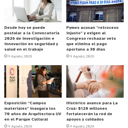
fueron inscritos por sus familias
para tener la
oportunidad de ganar un viaje
al Centro Espacial
Kennedy ubicado en Estados Unidos
en
las
vacaciones de verano
del año
2024.
Desde hoy se puede
Pymes acusan “retroceso
postular a la Convocatoria
injusto” y exigen al
2026 de investigación e
Congreso rechazar veto
Esta campaña
nació al
observar
l
as cifras
de
innovación en seguridad y
que elimina el pago
salud en el trabajo
oportuno a 30 días
ausentismo
escolar
en Chile
.
El
año 2022, un 61%
9 Agosto, 2026
9 Agosto, 2026
de las niñas y niños de prekínder y kínder faltaron
6 semanas o más a clases durante el año, cifra
inquietante
, ya
que el ausentismo reiterado es el
mayor predictor de
exclusión escolar
.
Marcela Marzolo,
directora ejecutiva de Fundación
Exposición “Campos
Histórico avance para La
Educacional Oportunidad, organización que
materiales” inaugura los
Cruz: $128 millones
promueve
la importancia de la educación desde la
70 años de Arquitectura UV
fortalecerán la red de
primera infancia,
destacó el entusiasmo
en el Parque Cultural
apoyos y cuidados
9 Agosto, 2026
9 Agosto, 2026
de
mostrado por equipos educativos de jardines