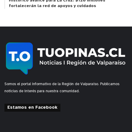
días ausentes como se estipula en las bases del
Histórico avance para La Cruz: $128 millones
fortalecerán la red de apoyos y cuidados
concurso
.
y tú, ¿qué opinas?
Somos el portal informativo de la Región de Valparaíso. Publicamos
noticias de interés para nuestra comunidad.
Estamos en Facebook