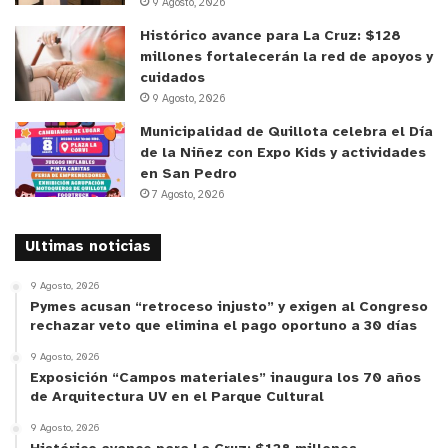
9 Agosto, 2026
la toma de conciencia de la importancia que este
nivel de la trayectoria educativa tiene en el
Histórico avance para La Cruz: $128
millones fortalecerán la red de apoyos y
desarrollo y aprendizaje de los niños y niñas
“.
cuidados
9 Agosto, 2026
¡A tocar las estrellas!
Municipalidad de Quillota celebra el Día
de la Niñez con Expo Kids y actividades
El 8 de agosto se realizará el sorteo que tendrá
en San Pedro
una o un ganador por región de Chile
para viajar
7 Agosto, 2026
junto a
su madre, padre y/o adulto responsable
a la
Nasa
. Los resultados se darán a conocer con
Ultimas noticias
posterioridad en el sitio
www.hazquedespeguen.cl
9 Agosto, 2026
Pymes acusan “retroceso injusto” y exigen al Congreso
Cabe recordar que e
l apoderado del ganador
o
rechazar veto que elimina el pago oportuno a 30 días
ganadora
del premio deberá comprobar
que
el
9 Agosto, 2026
párvulo
cuenta con el porcentaje de asistencia
Exposición “Campos materiales” inaugura los 70 años
requerido
:
Un 90% o más de asistencia desde el
de Arquitectura UV en el Parque Cultural
15 marzo al 30 de junio de 2023, justificando los
9 Agosto, 2026