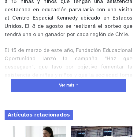
a 16 niñas y niños
que tengan una asistencia
destacada en educación
parvularia
con una visita
al Centro
E
spacial Kennedy ubicado en Estados
Unidos.
El 8 de agosto se realizará el sorteo que
tendrá una o un ganador por
cada
región de Chile
.
El 15 de marzo de este año,
Fundación Educacional
Oportunidad lanzó la
campaña “Haz que
despeguen”
,
que tu
v
o por objetivo
fomentar la
asistencia de niñas y niños y
que
la sociedad
tom
e
conciencia
de los beneficios que otorga la
Ver más
educación
parvularia
.
Anuncio Patrocinado
Artículos relacionados
La iniciativa
estaba asociada a un concurso que
abarcó todo el territorio nacional y
más de 8.
7
00
niñas y niños
que asisten a educación
parvularia