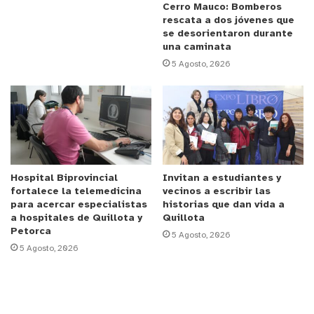
Cerro Mauco: Bomberos
rescata a dos jóvenes que
Además, dentro de las especies incautadas se
se desorientaron durante
encuentran dos revólver de fuego con marcas y
una caminata
series borradas, los que deberán ser periciados
5 Agosto, 2026
por el Laboratorio de Criminalística, una granada
de humo, munición de diverso calibre y elementos
para la dosificación de las sustancias.
Según informaron desde la PDI, los imputados, que
ocupaban de manera irregular las viviendas en las
Hospital Biprovincial
Invitan a estudiantes y
fortalece la telemedicina
vecinos a escribir las
que residían para cometer sus ilícitos, fueron
para acercar especialistas
historias que dan vida a
puestos a disposición de Juzgado de Valparaíso
a hospitales de Quillota y
Quillota
para ser formalizados, instancia en que conocerán
Petorca
5 Agosto, 2026
5 Agosto, 2026
las medidas cautelares en su contra.
Reproductor
de