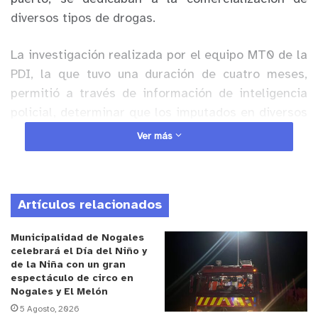
diversos tipos de drogas.
La investigación realizada por el equipo MT0 de la
PDI, la que tuvo una duración de cuatro meses,
permitió a través de información de inteligencia
policial, determinar que los imputados en diversos
domicilios acopiaban y traficaban sustancias
Ver más
ilícitas, generando el temor de los vecinos que ahí
habitan.
Artículos relacionados
Anuncio Patrocinado
De esta manera la policía civil decomisó 1.463
Municipalidad de Nogales
gramos de cocaína, 18 gramos de clorhidrato de
celebrará el Día del Niño y
de la Niña con un gran
cocaína, 3.168 gramos de cannabis sativa, 5
espectáculo de circo en
gramos de ketamina y 58 gramos de hongos
Nogales y El Melón
alucinógenos.
5 Agosto, 2026