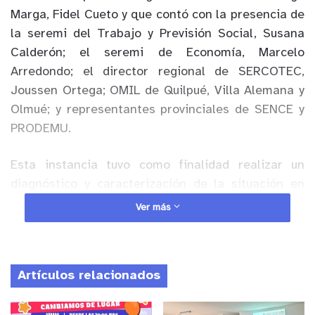
Marga
, Fidel Cueto y que contó con la presencia de
la seremi del Trabajo y Previsión Social, Susana
Calderón; el seremi de Economía, Marcelo
Arredondo; el director regional de SERCOTEC,
Joussen
Ortega;
OMIL de Quilpué, Villa Alemana y
Olmué
; y representantes provinciales de SENCE y
PRODEMU.
Esta instancia tuvo como finalidad realizar un
diagnóstico y caracterización de la situación en
cada comuna de Marga
Marga
, identificando
Ver más
actores y acciones que permitan robustecer la
reactivación económica de la provincia desde
diferentes enfoques, poniendo en valor las
Artículos relacionados
distintas fortalezas que se tienen en el territorio,
como polo comercial y de turismo.