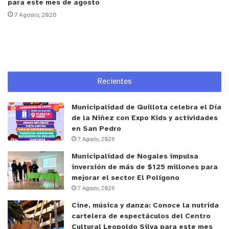
para este mes de agosto
necesitamos aún más el fomento productivo de
7 Agosto, 2026
este sector, ya sea aprovechando las ventajas
comparativas que tiene cada una de nuestras
comunas. Así que de eso se trata lo que estamos
haciendo. En una próxima reunión, que vamos a
tener pronto, vamos a continuar en esta misma
Recientes
senda, vamos a considerar todo lo que nos puedan
indicar las municipalidades, para poder ir tomando
Municipalidad de Quillota celebra el Día
de la Niñez con Expo Kids y actividades
esos insumos y desarrollando –en conjunto con
en San Pedro
ellos y la comunidad- un proyecto que demuestre
7 Agosto, 2026
que este Estado está presente, que es lo que nos
Municipalidad de Nogales impulsa
ha convocado por nuestro presidente desde el
inversión de más de $125 millones para
primer día que entramos a nuestro mandato”
,
mejorar el sector El Polígono
indicó la autoridad provincial.
7 Agosto, 2026
Cine, música y danza: Conoce la nutrida
Visión que compartió el Seremi de Economía,
cartelera de espectáculos del Centro
Cultural Leopoldo Silva para este mes
Fomento y Turismo, Marcelo Arredondo, señalando