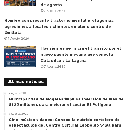
de agosto
que
“Esta ha sido una muy buena ocasión para
7 Agosto, 2026
revisar el diagnóstico que se tiene sobre la
Hombre con presunto trastorno mental protagoniza
provincia de marga
Marga
y sus comunas, de
agresiones a locales y clientes en pleno centro de
manera que la institucionalidad pública, partiendo
Quillota
por la Delegación Provincial se pueda trabajar en
7 Agosto, 2026
adelante, en distintas perspectivas. Hay muchas
Hoy viernes se inicia el tránsito por el
opciones para ir canalizando iniciativas que se
nuevo puente mecano que conecta
Catapilco y La Laguna
pueden orientar
desde estas instancias públicas,
7 Agosto, 2026
de manera que así va a hacer el trabajo que vamos
a realizar en adelante”
.
Ultimas noticias
Por su parte, la Seremi del Trabajo y Previsión
7 Agosto, 2026
Municipalidad de Nogales impulsa inversión de más de
Social, Susana Calderón destacó la importancia de
$125 millones para mejorar el sector El Polígono
crear políticas públicas que nazcan desde los
7 Agosto, 2026
territorios, como ha sido el mandato del gobierno
Cine, música y danza: Conoce la nutrida cartelera de
del Presidente Gabriel
Boric
.
“Felicitar la
espectáculos del Centro Cultural Leopoldo Silva para