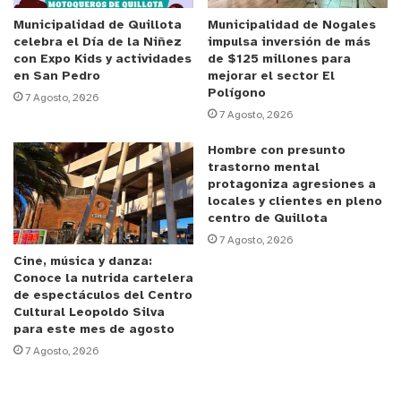
Municipalidad de Quillota
Municipalidad de Nogales
y tú, ¿qué opinas?
celebra el Día de la Niñez
impulsa inversión de más
con Expo Kids y actividades
de $125 millones para
en San Pedro
mejorar el sector El
Polígono
7 Agosto, 2026
7 Agosto, 2026
Hombre con presunto
trastorno mental
protagoniza agresiones a
locales y clientes en pleno
centro de Quillota
7 Agosto, 2026
Cine, música y danza:
Conoce la nutrida cartelera
de espectáculos del Centro
Cultural Leopoldo Silva
para este mes de agosto
7 Agosto, 2026