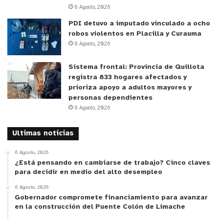
Consultorio de Especialidades. “Nuestra principal
6 Agosto, 2026
preocupación en este minuto, y donde estamos
PDI detuvo a imputado vinculado a ocho
enfocados, es poder prestar a nuestras pacientes
robos violentos en Placilla y Curauma
de patología mamaria, GES sobre todo, la atención
6 Agosto, 2026
que ellas merecen. Eso principalmente dado la
formación de esta nueva Unidad de Cabeza, Cuello,
Sistema frontal: Provincia de Quillota
registra 833 hogares afectados y
Oncomama, donde el objetivo no es sólo
prioriza apoyo a adultos mayores y
diagnosticarlas, sino de entregar el tratamiento de
personas dependientes
forma oportuna, recapitular aquellos pacientes
6 Agosto, 2026
que han visto retrasada su atención, y prestar
atención a la larga lista de espera que contamos
Ultimas noticias
en este minuto ”, sostuvo la facultativa
6 Agosto, 2026
¿Está pensando en cambiarse de trabajo? Cinco claves
Unidad se proyecta al futuro
para decidir en medio del alto desempleo
6 Agosto, 2026
Hay que destacar que esta naciente Unidad, que
Gobernador compromete financiamiento para avanzar
en la construcción del Puente Colón de Limache
espera pronto la llegada de un cargo