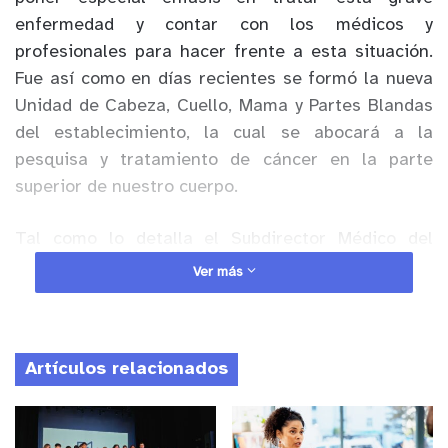
enfermedad y contar con los médicos y
profesionales para hacer frente a esta situación.
Fue así como en días recientes se formó la nueva
Unidad de Cabeza, Cuello, Mama y Partes Blandas
del establecimiento, la cual se abocará a la
pesquisa y tratamiento de cáncer en la parte
superior de nuestro cuerpo.
Tal como lo detalla el Subdirector Médico del
Hospital Biprovincial Quillota Petorca, Dr. José
Ver más
Miguel Gutiérrez Giraud, la idea de esta nueva
Unidad es dar respuesta a una deuda histórica con
pacientes oncológicos de la zona: “El nacimiento
Artículos relacionados
de esta nueva Unidad viene a dar una respuesta a
la población en torno a un deuda histórica
relacionada con abordar patologías,