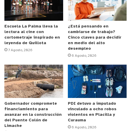
principalmente oncológicas, entre otras pues no se
limita a eso; pero que han sido difíciles de abordar
durante los últimos años por la falta de
especialistas. En este sentido, el potenciar un
Escuela La Palma lleva la
¿Está pensando en
lectura al cine con
cambiarse de trabajo?
equipo que está totalmente dedicado a hacer
cortometraje inspirado en
Cinco claves para decidir
frente a este grupo de patologías, es una
leyenda de Quillota
en medio del alto
desempleo
estrategia que va pensada en darle ese beneficio
7 Agosto, 2026
6 Agosto, 2026
a la población”.
Anuncio Patrocinado
Nueva Unidad se inicia con acento en Cáncer de
Mamas
Gobernador compromete
PDI detuvo a imputado
Fue así como se nombró como Jefatura para esta
financiamiento para
vinculado a ocho robos
naciente Unidad a la Dra. Valentina Molina Mella,
avanzar en la construcción
violentos en Placilla y
del Puente Colón de
Curauma
Jefa del Área Médico Quirúrgica del recinto
Limache
6 Agosto, 2026
asistencial, quien decidió crear una dependencia