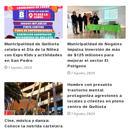
presentó el “Modelo de Promoción de Salud y
Garantías Ciudadanas”. Finalizando las
presentaciones, el Director de Salud Temuco, José
Miguel Mella, expuso sobre el “Modelo de
Promoción de Salud Municipalidad de Temuco”.
Municipalidad de Quillota
Municipalidad de Nogales
celebra el Día de la Niñez
impulsa inversión de más
Anuncio Patrocinado
con Expo Kids y actividades
de $125 millones para
La iniciativa surgió gracias a la participación del
en San Pedro
mejorar el sector El
Polígono
alcalde Oscar Calderón Sánchez hace algunos
7 Agosto, 2026
7 Agosto, 2026
meses en el 1er Encuentro Nacional de Biodiver
Ciudades, llevado a cabo en la región de Los Lagos.
Hombre con presunto
trastorno mental
La sesión tuvo por objetivo abordar desde un
protagoniza agresiones a
enfoque de economía circular, la gestión integral
locales y clientes en pleno
de residuos sólidos y el papel que juegan en la
centro de Quillota
7 Agosto, 2026
protección de la biodiversidad local, con la
Cine, música y danza:
participación de más de 30 autoridades locales de
Conoce la nutrida cartelera