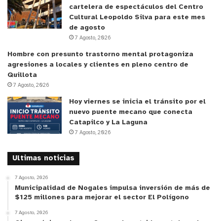
públicas de carácter local, que puedan ser
cartelera de espectáculos del Centro
presentadas a nivel nacional”.
Cultural Leopoldo Silva para este mes
de agosto
7 Agosto, 2026
Finalizada las presentaciones, las delegaciones
Hombre con presunto trastorno mental protagoniza
municipales realizaron un recorrido por algunos de
agresiones a locales y clientes en pleno centro de
los proyectos que se ejecutan en Quillota. El
Quillota
Centro de Promoción de la Salud y la Cultura,
7 Agosto, 2026
ubicado en Av. Condell #1440, fue el primer lugar
Hoy viernes se inicia el tránsito por el
en ser visitado por las autoridades, con la finalidad
nuevo puente mecano que conecta
Catapilco y La Laguna
de conocer este espacio municipal de salud,
7 Agosto, 2026
enfocado en las personas y sus inquietudes, capaz
de potenciar sus competencias socioculturales y
Ultimas noticias
elevar sus niveles de bienestar, operando bajo la
premisa de ser complementario a las atenciones
7 Agosto, 2026
Municipalidad de Nogales impulsa inversión de más de
tradicionales de salud.
$125 millones para mejorar el sector El Polígono
7 Agosto, 2026
El Director de Salud de la Municipalidad de