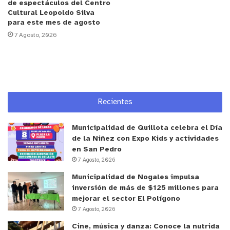
Chile, ministros de gobierno y ejecutivos del CAF.
de espectáculos del Centro
Cultural Leopoldo Silva
para este mes de agosto
En ese sentido, la autoridad comunal de Quillota
7 Agosto, 2026
agradeció el compromiso, trabajo colaborativo y el
gran interés de todos los alcaldes por conocer los
distintos proyectos de nuestra ciudad.
“Esto demuestra un sello de trabajo colaborativo
Recientes
que estamos creando y reforzando, para colaborar
en las gestiones de cada una de nuestras
Municipalidad de Quillota celebra el Día
comunas. Somos alcaldes que tenemos mucha
de la Niñez con Expo Kids y actividades
en San Pedro
relación y coincidencia en el estilo de trabajo
7 Agosto, 2026
comunitario con la comunidad, invitando a
Municipalidad de Nogales impulsa
tomarnos de la mano para avanzar en forma
inversión de más de $125 millones para
conjunta. También, plantear una red de trabajo
mejorar el sector El Polígono
colaborativo y de apoyo entre nosotros, alcaldes
7 Agosto, 2026
independientes que nos permitan generar políticas
Cine, música y danza: Conoce la nutrida