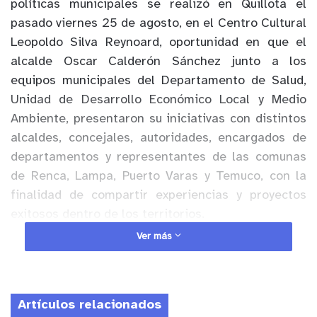
políticas municipales se realizó en Quillota el
pasado viernes 25 de agosto, en el Centro Cultural
Leopoldo Silva Reynoard, oportunidad en que el
alcalde Oscar Calderón Sánchez junto a los
equipos municipales del Departamento de Salud,
Unidad de Desarrollo Económico Local y Medio
Ambiente, presentaron su iniciativas con distintos
alcaldes, concejales, autoridades, encargados de
departamentos y representantes de las comunas
de Renca, Lampa, Puerto Varas y Temuco, con la
finalidad de compartir experiencias y proyectos
exitosos dentro de los territorios.
Ver más
La actividad comenzó con la presentación de la
autoridad comunal, quien expuso algunos de los
proyectos ejecutados en la ciudad, asimismo, el
Artículos relacionados
Director de Salud Quillota, Víctor Alvarado,