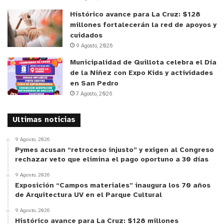
Histórico avance para La Cruz: $128
Este tipo de alergias de primavera y verano, en
millones fortalecerán la red de apoyos y
cuidados
general, se presentan en un 20% a un 25% de la
9 Agosto, 2026
población mundial. La
Dra. Tamara Pérez,
Municipalidad de Quillota celebra el Día
inmunóloga de Clínica Biobío,
dice que hay algunos
de la Niñez con Expo Kids y actividades
grupos etarios como niños, adolescentes y adultos
en San Pedro
jóvenes, que suelen ser mayormente afectados.
7 Agosto, 2026
Sin embargo, también aclara que pueden
manifestarse a cualquier edad.
Ultimas noticias
9 Agosto, 2026
“En las alergias respiratorias, siempre existe una
Pymes acusan “retroceso injusto” y exigen al Congreso
predisposición genética. Hay mucha más tendencia
rechazar veto que elimina el pago oportuno a 30 días
a heredarla en el caso de tener a padres con esta
9 Agosto, 2026
condición, es del 50% cuando solo uno lo es y en
Exposición “Campos materiales” inaugura los 70 años
de Arquitectura UV en el Parque Cultural
torno al 80% en el caso de que ambos lo sean”,
9 Agosto, 2026
detalla el doctor Readi.
Histórico avance para La Cruz: $128 millones