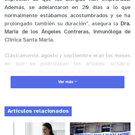
Además, se adelantaron en 20 días a lo que
normalmente estábamos acostumbrados y se ha
prolongado también su duración”, asegura la
Dra.
María de los Ángeles Contreras, inmunóloga de
Clínica Santa María.
Clásicamente, agosto y septiembre eran los meses
en que se polinizaban los árboles; octubre,
noviembre y diciembre, los pastos; y diciembre,
enero, febrero, las malezas. El panorama actual de
Ver más
la polinosis y de las alergias estacionales ha
cambiado.
Artículos relacionados
Anuncio Patrocinado
El
Dr. Ramón Readi, otorrinolaringólogo de Clínica
Dávila y Dávila Vespucio,
aclara: “En el caso de las