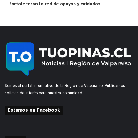
fortalecerán la red de apoyos y cuidados
“Por otro lado, aquellas personas que tienen
actividades laborales, deportivas o recreacionales
fuera de casa, se ven más afectados por los
pólenes”, asegura la especialista.
¿Cómo disminuir los síntomas de la alergia?
Si bien no se puede evitar estar en contacto con
estos alérgenos, la inmunóloga de Clínica Santa
María entrega algunas pautas para tener menos
Somos el portal informativo de la Región de Valparaíso. Publicamos
síntomas.
noticias de interés para nuestra comunidad.
Consultar al especialista en forma precoz, para iniciar
Estamos en Facebook
un tratamiento oportuno.
Además, el experto podría determinar si los
pacientes son candidatos a la inmunoterapia, que