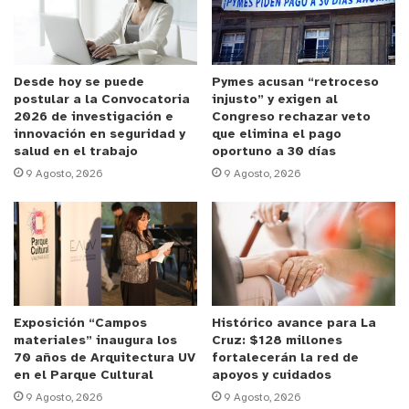
alergias respiratorias ha habido un aumento
progresivo. Una de las teorías tiene que ver con el
calentamiento global, que va aumentando la
temperatura y al haber ambientes más secos, más
Desde hoy se puede
Pymes acusan “retroceso
postular a la Convocatoria
injusto” y exigen al
calurosos, aumentan las probabilidades de
2026 de investigación e
Congreso rechazar veto
presenciar alérgenos flotando en el ambiente. El
innovación en seguridad y
que elimina el pago
salud en el trabajo
oportuno a 30 días
otro tema que también ocurre en Chile es la
9 Agosto, 2026
9 Agosto, 2026
existencia de paisajes con monocultivo -como lo
que ocurre con el plátano oriental- y eso es
conocidamente muy alergénico y tiende a producir
más prevalencia de estos cuadros”.
¿Cuáles son las enfermedades alérgicas más
Exposición “Campos
Histórico avance para La
recurrentes en el país?
materiales” inaugura los
Cruz: $128 millones
70 años de Arquitectura UV
fortalecerán la red de
La
Dra. Macarena Sobarzo, inmunóloga de Clínica
en el Parque Cultural
apoyos y cuidados
9 Agosto, 2026
9 Agosto, 2026
Ciudad del Mar
explica que las patologías más