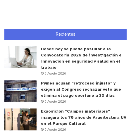
frecuentes entre los chilenos son las alergias
respiratorias como rinitis y asma, siendo ambas de
carácter estacional. “Dentro de los alérgenos más
habituales se encuentran los ácaros del polvo,
Recientes
pólenes de árboles como el plátano oriental,
malezas y pastos”, agrega.
Desde hoy se puede postular a la
Convocatoria 2026 de investigación e
Asimismo, el
Dr. Jorge Yáñez, broncopulmonar de
innovación en seguridad y salud en el
Clínica Biobío
, detalla que, desde la perspectiva
trabajo
9 Agosto, 2026
respiratoria, se presenta congestión, estornudos y
picazón en la parte nasal. Además, si existen
Pymes acusan “retroceso injusto” y
exigen al Congreso rechazar veto que
patologías como el asma, puede haber mayor
elimina el pago oportuno a 30 días
sintomatología si no se realiza un adecuado
9 Agosto, 2026
control de la vía aérea superior, en este caso de la
Exposición “Campos materiales”
nariz.
inaugura los 70 años de Arquitectura UV
en el Parque Cultural
¿Quiénes son los más afectados?
9 Agosto, 2026