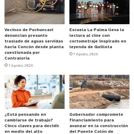
Vecinos de Puchuncaví
Escuela La Palma lleva la
denuncian presunto
lectura al cine con
traslado de aguas servidas
cortometraje inspirado en
hacia Concón desde planta
leyenda de Quillota
cuestionada por
7 Agosto, 2026
Contraloría
y tú, ¿qué opinas?
7 Agosto, 2026
¿Está pensando en
Gobernador compromete
cambiarse de trabajo?
financiamiento para
Cinco claves para decidir
avanzar en la construcción
en medio del alto
del Puente Colón de