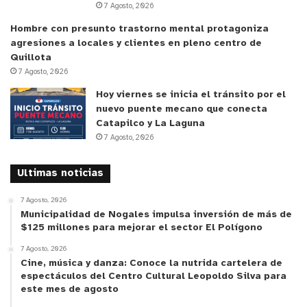
7 Agosto, 2026
garantizar un consumo seguro de alimentos en
Hombre con presunto trastorno mental protagoniza
estas celebraciones de Fiestas Patrias.
agresiones a locales y clientes en pleno centro de
Quillota
7 Agosto, 2026
Hoy viernes se inicia el tránsito por el
nuevo puente mecano que conecta
Catapilco y La Laguna
7 Agosto, 2026
Ultimas noticias
7 Agosto, 2026
Municipalidad de Nogales impulsa inversión de más de
$125 millones para mejorar el sector El Polígono
7 Agosto, 2026
Cine, música y danza: Conoce la nutrida cartelera de
espectáculos del Centro Cultural Leopoldo Silva para
este mes de agosto
y tú, ¿qué opinas?