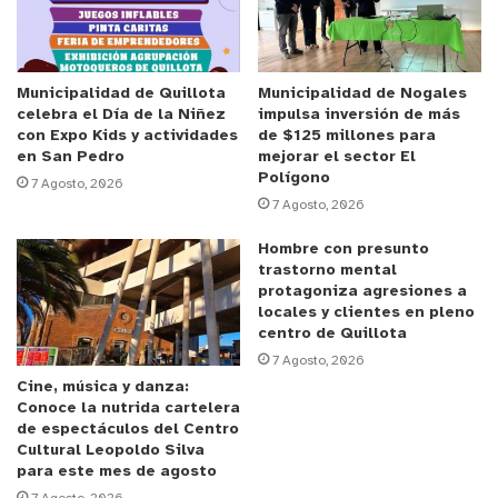
resguardar la salud de todas y todos”.
Anuncio Patrocinado
Los principales problemas detectados al momento
Municipalidad de Quillota
Municipalidad de Nogales
celebra el Día de la Niñez
impulsa inversión de más
de realizar las inspecciones sanitaras han sido
con Expo Kids y actividades
de $125 millones para
productos con malas condiciones sanitarias en
en San Pedro
mejorar el sector El
Polígono
elaboración, mantención inadecuada de productos
7 Agosto, 2026
7 Agosto, 2026
con pérdida de cadena de frío, deficiencias
sanitarias en general y problemas estructurales
Hombre con presunto
trastorno mental
asociados a mala mantención y operación.
protagoniza agresiones a
locales y clientes en pleno
Respecto a las fiscalizaciones que se desarrollan
centro de Quillota
en las fondas sobre expendio y manejo de
7 Agosto, 2026
Cine, música y danza:
alimentos se basan en los siguientes factores:
Conoce la nutrida cartelera
de espectáculos del Centro
Los alimentos que se utilicen en la elaboración y/o
Cultural Leopoldo Silva
para este mes de agosto
expendio deberán provenir de fábricas autorizadas por