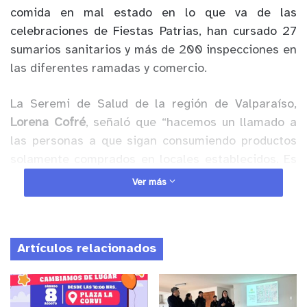
comida en mal estado en lo que va de las
celebraciones de Fiestas Patrias, han cursado 27
sumarios sanitarios y más de 200 inspecciones en
las diferentes ramadas y comercio.
La Seremi de Salud de la región de Valparaíso,
Lorena Cofré
, señaló que “hacemos un llamado a
las personas a que sigan consumiendo productos
solamente comprados en locales establecidos. Es
importante que nos cuidemos, evitemos
Ver más
intoxicaciones y por sobre todo evitemos
contaminaciones microbiológicas que puedan
generarse a través de carnes contaminadas.
Artículos relacionados
Seguimos fiscalizando, estamos todo el fin de
semana con equipos de la Seremi de salud en todo
el territorio de la región de Valparaíso para poder