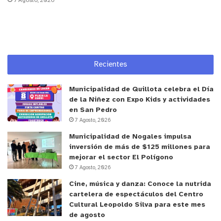
7 Agosto, 2026
la Autoridad Sanitaria competente. Los propietarios o
encargados deben demostrar la procedencia con guías,
facturas o boletas, para lo cual estos documentos
deben mantenerse en el local para su revisión.
Los alimentos perecibles deberán permanecer
Recientes
refrigerados a Temperatura entre 0° y 5° C.
Siempre se deben mantener en forma separada los
Municipalidad de Quillota celebra el Día
alimentos crudos de los ya preparados y listos para
de la Niñez con Expo Kids y actividades
en San Pedro
consumir (evitar contaminación cruzada).
7 Agosto, 2026
Los alimentos deben manipularse en condiciones
Municipalidad de Nogales impulsa
higiénicas de infraestructura.
inversión de más de $125 millones para
mejorar el sector El Polígono
Los trabajadores y trabajadoras de la Seremi de
7 Agosto, 2026
Salud han estado desplegados en todas las
Cine, música y danza: Conoce la nutrida
provincias y comunas de la región de Valparaíso
cartelera de espectáculos del Centro
bajo un sistema de turnos durante todos los días
Cultural Leopoldo Silva para este mes
de agosto
fiscalizando al comercio de venta de comida para