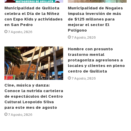
que se está ya trabajando en la zona de San Pedro,
más la preparación de intervenciones en Quillota
Municipalidad de Quillota
Municipalidad de Nogales
celebra el Día de la Niñez
impulsa inversión de más
urbano (línea férrea lado norte y oriente, cerro
con Expo Kids y actividades
de $125 millones para
Mayaca y defensa de Río Aconcagua en su
en San Pedro
mejorar el sector El
Polígono
totalidad).
7 Agosto, 2026
7 Agosto, 2026
Estos trabajos buscan acciones preventivas
Hombre con presunto
asociadas a cortafuegos en el sector de Boco, esto
trastorno mental
protagoniza agresiones a
en virtud de la condición de peligro (existencia de
locales y clientes en pleno
material vegetal sin control) y los principales
centro de Quillota
riesgos asociados que se mantienen por contexto
7 Agosto, 2026
Cine, música y danza:
de temporada estival (incendios forestales e
Conoce la nutrida cartelera
incendios de interfaz, más también factores
de espectáculos del Centro
Cultural Leopoldo Silva
biológicos por la presencia de plagas en los
para este mes de agosto
lugares a intervenir por los trabajadores de las
7 Agosto, 2026
cuadrillas.