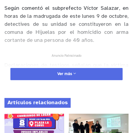
Según comentó el subprefecto Víctor Salazar, en
horas de la madrugada de este lunes 9 de octubre,
detectives de su unidad se constituyeron en la
comuna de Hijuelas por el homicidio con arma
cortante de una persona de 40 años.
Anuncio Patrocinado
Declaraciones de testigos señalan que la víctima
se encontraba bebiendo alcohol con una persona
Ver más
conocida en la vía pública. Por algún motivo
comienzan una discución, portando ambos armas
blancas. Finalmente la víctima recibió una fatal
Artículos relacionados
estocada que terminó por causarle la muerte.
Al momento se mantiene personal de la PDI en el
sector en busca del responsable para ponerlo a